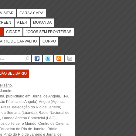
VISITAR
CARA A CARA
CREEN
A LER
MUKANDA
S
CIDADE
JOGOS SEM FRONTEIRAS
ARTE DE CARVALHO
CORPO
OÃO BELISÁRIO
lisário
.
 Janeiro
sta, publicitário em:
Jornal de Angola, TPA
isão Pública de Angola), Angop (Agência
 Press, delegação do Rio de Janeiro),
o da Semana (Luanda), Rádio Nacional de
, Luanda Antena Comercial (LAC),
os do Terceiro Mundo, Centro de Cinema
Educativa do Rio de Janeiro, Rádio
e Pinto do Rio de Janeiro e Jornal de