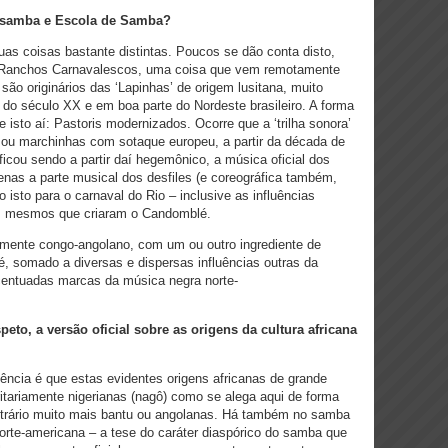
re samba e Escola de Samba?
s coisas bastante distintas. Poucos se dão conta disto,
Ranchos Carnavalescos, uma coisa que vem remotamente
são originários das ‘Lapinhas’ de origem lusitana, muito
 do século XX e em boa parte do Nordeste brasileiro. A forma
e isto aí: Pastoris modernizados. Ocorre que a ‘trilha sonora’
 ou marchinhas com sotaque europeu, a partir da década de
ficou sendo a partir daí hegemônico, a música oficial dos
penas a parte musical dos desfiles (e coreográfica também,
 isto para o carnaval do Rio – inclusive as influências
os mesmos que criaram o Candomblé.
mente congo-angolano, com um ou outro ingrediente de
, somado a diversas e dispersas influências outras da
centuadas marcas da música negra norte-
eto, a versão oficial sobre as origens da cultura africana
ncia é que estas evidentes origens africanas de grande
ritariamente nigerianas (nagô) como se alega aqui de forma
ntrário muito mais bantu ou angolanas. Há também no samba
norte-americana – a tese do caráter diaspórico do samba que