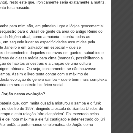
ntu), resto
este que, ironicamente seria exatamente a matriz,
nte teria nascido.
amba para mim são, em primeiro lugar a lógica geocomercial
o sequestro para o Brasil de gente da área do antigo Reino do
ea da Nigéria atual, como a maioria – contra todas as
) e, em segundo lugar as especificidades assumidas pela
o de Janeiro e em Salvador em especial – que se
ros descendentes daqueles escravos em guetos, subúrbios e
áreas de classe média para cima (brancas), possibilitando a
ão de hábitos ancestrais e a criação de uma cultura
rigem africana. Ou seja, ironicamente, se não houvesse
 samba. Assim o livro tenta contar com o máximo de
s desta evolução do gênero samba
– que é bem mais complexa
tória em seu contexto histórico social.
o Jorjão nessa evolução?
 bateria que, com muita ousadia misturou o samba e o funk
 no desfile de 1997, dirigindo a escola de Samba Unidos do
 tempo e esta relação ‘afro-diaspórica’. Foi execrado pelos
i e dei nota máxima a ele fui castigado e defenestrado do júri
Usei então a performance emblemática do Jorjão como