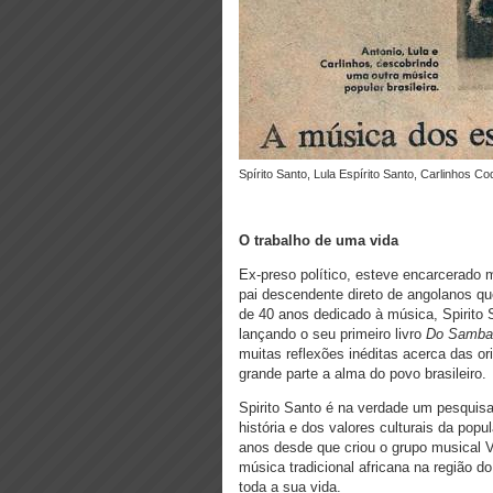
Spírito Santo, Lula Espírito Santo, Carlinhos C
O trabalho de uma vida
Ex-preso político, esteve encarcerado m
pai descendente direto de angolanos q
de 40 anos dedicado à música, Spirito 
lançando o seu primeiro livro
Do Samba 
muitas reflexões inéditas acerca das o
grande parte a alma do povo brasileiro.
Spirito Santo é na verdade um pesquisa
história e dos valores culturais da pop
anos desde que criou o grupo musical 
música tradicional africana na região d
toda a sua vida.