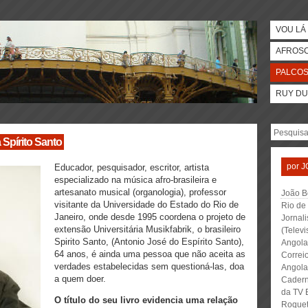
VOU LÁ 
AFROS
PALCO
RUY DU
 Spírito Santo
por
J
Educador, pesquisador, escritor, artista
especializado na música afro-brasileira e
artesanato musical (organologia), professor
João Be
visitante da Universidade do Estado do Rio de
Rio de
Janeiro, onde desde 1995 coordena o projeto de
Jornali
extensão Universitária Musikfabrik, o brasileiro
(Telev
Spirito Santo, (Antonio José do Espírito Santo),
Angola
64 anos, é ainda uma pessoa que não aceita as
Correi
verdades estabelecidas sem questioná-las, doa
Angola
a quem doer.
Cadern
da TV 
O título do seu livro evidencia uma relação
Roquet