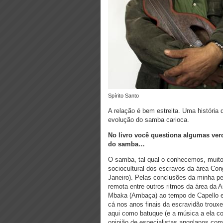
Spírito Santo
A relação é bem estreita. Uma história 
evolução do samba carioca.
No livro você questiona algumas verd
do samba…
O samba, tal qual o conhecemos, muito
sociocultural dos escravos da área Con
Janeiro). Pelas conclusões da minha pe
remota entre outros ritmos da área da
Mbaka (Ambaça) ao tempo de Capello e 
cá nos anos finais da escravidão trou
aqui como batuque (e a música a ela co
opinião de especialistas angolanos como