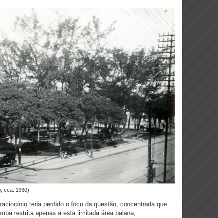
o, cca. 1930)
raciocínio teria perdido o foco da questão, concentrada que
amba restrita apenas a esta limitada área baiana,