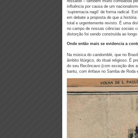
ressaltei – também muito combatida pe
influência por causa de um nacionalis
‘supremacia nagô’ de forma radical. Este
em debate a proposta de que a história 
total e urgentemente revisto. É uma dis
no campo de nossas ciências sociais c
distorção foi sendo construída ao longo
Onde então mais se evidencia a cont
Na música do candomblé, que no Brasil 
âmbito litúrgico, do ritual religioso. É 
do seu Recôncavo (com exceção dos afo
bantu, com ênfase no Samba de Roda e