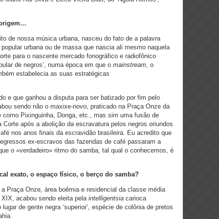
a origem…
ito de nossa música urbana, nasceu do fato de a palavra
 popular urbana ou de massa que nascia ali mesmo naquela
orte para o nascente mercado fonográfico e radiofônico
opular de negros’, numa época em que o
mainstream
, o
mbém estabelecia as suas estratégicas
do e que ganhou a disputa para ser batizado por fim pelo
bou sendo não o maxixe-novo, praticado na Praça Onze da
te como Pixinguinha, Donga, etc., mas sim uma fusão de
a Corte após a abolição da escravatura pelos negros oriundos
fé nos anos finais da escravidão brasileira. Eu acredito que
s egressos ex-escravos das fazendas de café passaram a
 que o «verdadeiro» ritmo do samba, tal qual o conhecemos, é
cal exato, o espaço físico, o berço do samba?
e a Praça Onze
,
área boêmia e residencial da classe média
lo XIX, acabou sendo eleita pela
intelligentsia
carioca
o lugar de gente negra ‘superior’, espécie de colônia de pretos
ahia.