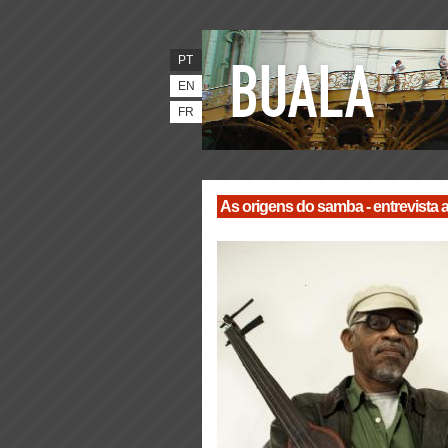
PT
EN
FR
As origens do samba - entrevista a