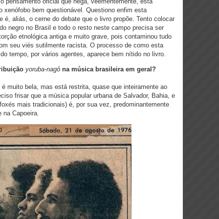
lo pensamento oficial que nega, veementemente, esta
mo xenófobo bem questionável. Questiono enfim esta
 é, aliás, o cerne do debate que o livro propõe. Tento colocar
do negro no Brasil e todo o resto neste campo precisa ser
torção etnológica antiga e muito grave, pois contaminou tudo
om seu viés sutilmente racista. O processo de como esta
 do tempo, por vários agentes, aparece bem nítido no livro.
ribuição
yoruba-nagô
na música brasileira em geral?
é muito bela, mas está restrita, quase que inteiramente ao
preciso frisar que a música popular urbana de Salvador, Bahia, e
xés mais tradicionais) é, por sua vez, predominantemente
 na Capoeira.