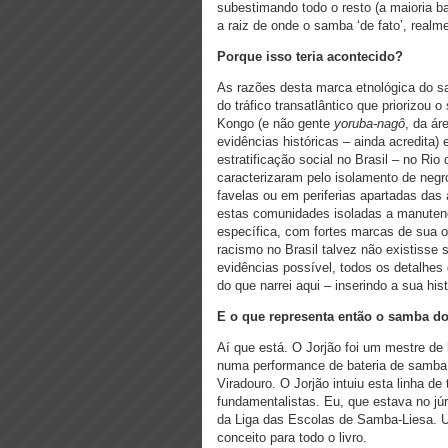
subestimando todo o resto (a maioria ba
a raiz de onde o samba ‘de fato’, realme
Porque isso teria acontecido?
As razões desta marca etnológica do s
do tráfico transatlântico que priorizou 
Kongo (e não gente
yoruba-nagô
, da ár
evidências históricas – ainda acredita
estratificação social no Brasil – no Ri
caracterizaram pelo isolamento de neg
favelas ou em periferias apartadas das 
estas comunidades isoladas a manutenç
específica, com fortes marcas de sua o
racismo no Brasil talvez não existisse
evidências possível, todos os detalhe
do que narrei aqui – inserindo a sua his
E o que representa então o samba d
Aí que está. O Jorjão foi um mestre de
numa performance de bateria de samba,
Viradouro. O Jorjão intuiu esta linha de
fundamentalistas. Eu, que estava no júr
da Liga das Escolas de Samba-Liesa. 
conceito para todo o livro.