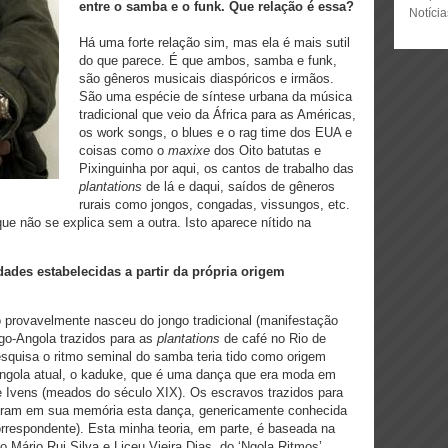
entre o samba e o funk. Que relação é essa?
Notíci
Há uma forte relação sim, mas ela é mais sutil
do que parece. É que ambos, samba e funk,
são gêneros musicais diaspóricos e irmãos.
São uma espécie de síntese urbana da música
tradicional que veio da África para as Américas,
os work songs, o blues e o rag time dos EUA e
coisas como o
maxixe
dos Oito batutas e
Pixinguinha por aqui, os cantos de trabalho das
plantations
de lá e daqui, saídos de gêneros
rurais como jongos, congadas, vissungos, etc.
que não se explica sem a outra. Isto aparece nítido na
ades estabelecidas a partir da própria origem
 provavelmente nasceu do jongo tradicional (manifestação
go-Angola trazidos para as
plantations
de café no Rio de
squisa o ritmo seminal do samba teria tido como origem
 Angola atual, o kaduke, que é uma dança que era moda em
Ivens (meados do século XIX). Os escravos trazidos para
xeram em sua memória esta dança, genericamente conhecida
rrespondente). Esta minha teoria, em parte, é baseada na
 Mário Rui Silva e Liceu Vieira Dias, do ‘Ngola Ritmos’,