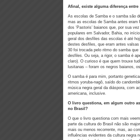
Afinal, existe alguma diferença ent
As escolas de Samba e o samba são dua
mas as escolas de Samba antes eram 
dos ‘Pastoris’ baianos que, por sua vez 
populares em Salvador, Bahia, no início
geral dos desfiles das escolas é até hoj
destes desfiles, que eram antes valsas
30 foi trocada pelo ritmo do samba que 
desfiles. Ou seja, a rigor, o samba é a
claro). O curioso é que quem trouxe tudo
lusitanas – foram os negros baianos, 
O samba é para mim, portanto genetica
ritmos yoruba-nagô, saído do candomblé
música negra geral da diáspora, com a
americana, inclusive.
O livro questiona, em algum outro asp
no Brasil?
O que o livro questiona com mais veemê
parte da cultura do Brasil não são majo
mais ou menos recorrente, mas, ao co
influências evidentes da cultura negra 