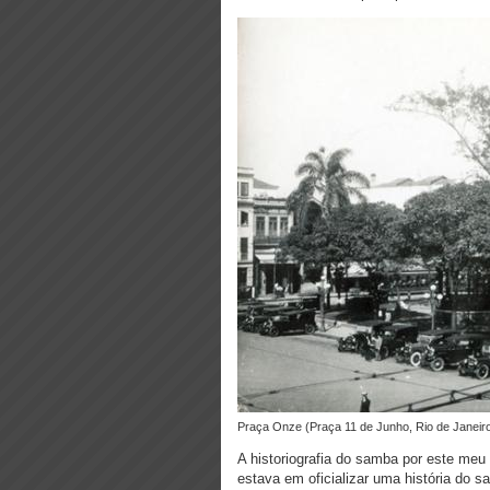
Praça Onze (Praça 11 de Junho, Rio de Janeir
A historiografia do samba por este meu 
estava em oficializar uma
história do s