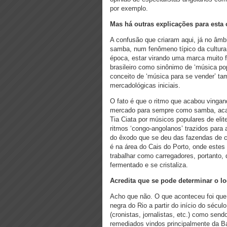
por exemplo.
Mas há outras explicações para est
A confusão que criaram aqui, já no âmb
samba, num fenômeno típico da cultura
época, estar virando uma marca muito f
brasileiro como sinônimo de ‘música p
conceito de ‘música para se vender’ ta
mercadológicas iniciais.
O fato é que o ritmo que acabou vingan
mercado para sempre como samba, aca
Tia Ciata por músicos populares de eli
ritmos ‘congo-angolanos’ trazidos para 
do êxodo que se deu das fazendas de ca
é na área do Cais do Porto, onde este
trabalhar como carregadores, portanto,
fermentado e se cristaliza.
Acredita que se pode determinar o lo
Acho que não. O que aconteceu foi qu
negra do Rio a partir do início do sécu
(cronistas, jornalistas, etc.) como send
remediados vindos principalmente da B