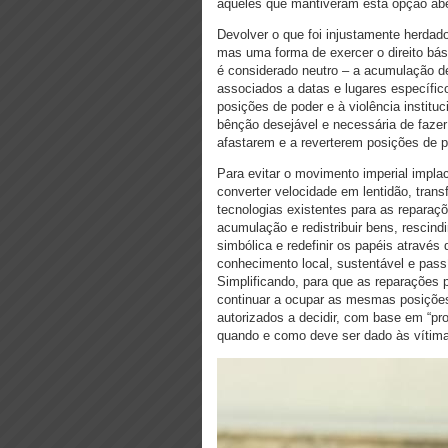
àqueles que mantiveram esta opção abe
Devolver o que foi injustamente herdad
mas uma forma de exercer o direito bás
é considerado neutro – a acumulação de
associados a datas e lugares específic
posições de poder e à violência institu
bênção desejável e necessária de fazer
afastarem e a reverterem posições de p
Para evitar o movimento imperial implac
converter velocidade em lentidão, tran
tecnologias existentes para as reparaç
acumulação e redistribuir bens, rescindi
simbólica e redefinir os papéis através 
conhecimento local, sustentável e passí
Simplificando, para que as reparações
continuar a ocupar as mesmas posições 
autorizados a decidir, com base em “pr
quando e como deve ser dado às vítim