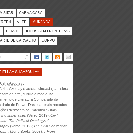
VISITAR
CARA A CARA
CREEN
A LER
MUKANDA
S
CIDADE
JOGOS SEM FRONTEIRAS
ARTE DE CARVALHO
CORPO
RIELLA AISHA AZOULAY
 Aisha Azoulay
.
 Aisha Azoulay é autora, cineasta, curadora
ssora de arte, cultura e media, no
amento de Literatura Comparada da
sidade de Brown. Das suas mais recentes
ações destacam-se
Potential History –
ning Imperialism
(Verso, 2019);
Civil
tion: The Political Ontology of
graphy
(Verso, 2012);
The Civil Contract of
raphy
(Zone Books, 2008); e
From