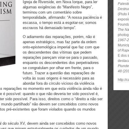
Igreja de Riverside, em Nova Iorque, para ler
Palesti
algumas exigências do “Manifesto Negro”,
Destru
terminou com um comentário sobre
(Pluto 
temporalidade, afirmando: “A nossa paciência é
exposi
escassa, o tempo está a esgotar-se; somos
Founda
escravos há demasiado tempo”.
The Na
photogr
O adiamento das reparações, porém, não é
1967-
apenas estratégico, mas faz parte da ordem
Munici
onto-epistemológica imperial que faz com que
of Rap
os descendentes das vítimas que pedem
E dos 
reparações pareçam virar-se para o passado,
desta
enquanto os descendentes dos perpetradores
Plunde
se congratulam por olhar em frente, para o
48
(201
futuro. Trazer a questão das reparações de
volta às suas origens é necessário para as
http://
abordar fora do círculo vicioso da violência
das reparações no momento em que esta violência ainda não é
de é possível: quando o que não deveria ter sido possível é,
 sido possível. Para isso, direitos como o “direito a não ser
 do mundo partilhado” não devem ser concebidos como novos
itos pré-existentes que foram violados quando os mundos
inal do século XV, devem ainda ser concebidos como novos
a vez que minam estruturalmente os cuidados de um mundo