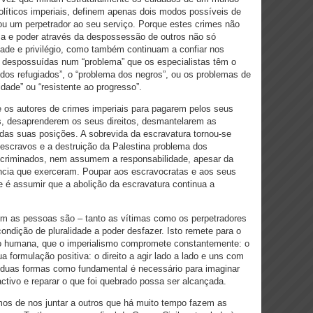
olíticos imperiais, definem apenas dois modos possíveis de
 ou um perpetrador ao seu serviço. Porque estes crimes não
a e poder através da despossessão de outros não só
ade e privilégio, como também continuam a confiar nos
despossuídas num “problema” que os especialistas têm o
a dos refugiados”, o “problema dos negros”, ou os problemas de
idade” ou “resistente ao progresso”.
e os autores de crimes imperiais para pagarem pelos seus
s, desaprenderem os seus direitos, desmantelarem as
 das suas posições. A sobrevida da escravatura tornou-se
scravos e a destruição da Palestina problema dos
incriminados, nem assumem a responsabilidade, apesar da
ência que exerceram. Poupar aos escravocratas e aos seus
 é assumir que a abolição da escravatura continua a
uem as pessoas são – tanto as vítimas como os perpetradores
ondição de pluralidade a poder desfazer. Isto remete para o
ão humana, que o imperialismo compromete constantemente: o
ua formulação positiva: o direito a agir lado a lado e uns com
as duas formas como fundamental é necessário para imaginar
ctivo e reparar o que foi quebrado possa ser alcançada.
mos de nos juntar a outros que há muito tempo fazem as