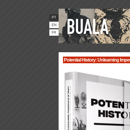
PT
EN
FR
Potential History: Unlearning Imper