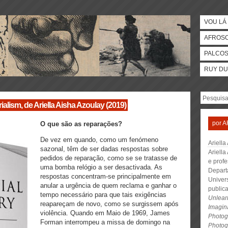
VOU LÁ 
AFROS
PALCO
RUY DU
ialism, de Ariella Aisha Azoulay (2019)
por
A
O que são as reparações?
De vez em quando, como um fenómeno
Ariella
sazonal, têm de ser dadas respostas sobre
Ariella
pedidos de reparação, como se se tratasse de
e profe
uma bomba relógio a ser desactivada. As
Depart
respostas concentram-se principalmente em
Univer
anular a urgência de quem reclama e ganhar o
public
tempo necessário para que tais exigências
Unlear
reapareçam de novo, como se surgissem após
Imagina
violência. Quando em Maio de 1969, James
Photo
Forman interrompeu a missa de domingo na
Photog