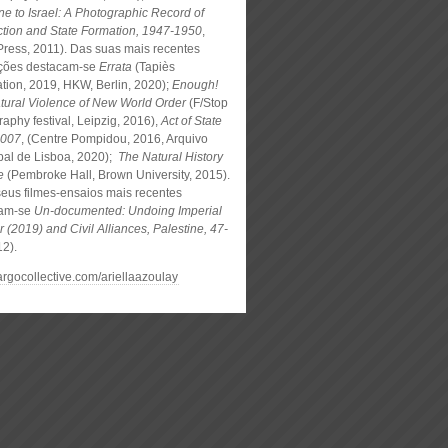
ne to Israel: A Photographic Record of
ction and State Formation, 1947-1950
,
Press, 2011). Das suas mais recentes
ções destacam-se
Errata
(Tapiès
tion, 2019, HKW, Berlin, 2020);
Enough!
tural Violence of New World Order
(F/Stop
aphy festival, Leipzig, 2016),
Act of State
2007
, (Centre Pompidou, 2016, Arquivo
pal de Lisboa, 2020);
The Natural History
e
(Pembroke Hall, Brown University, 2015).
seus filmes-ensaios mais recentes
cam-se
Un-documented: Undoing Imperial
r (2019)
and Civil Alliances, Palestine, 47-
2).
cargocollective.com/ariellaazoulay