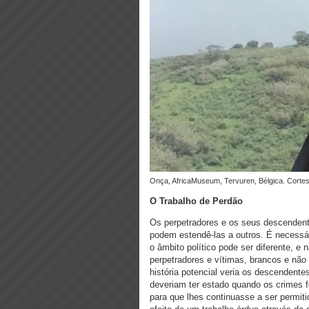
Onça, AfricaMuseum, Tervuren, Bélgica. Cortes
O Trabalho de Perdão
Os perpetradores e os seus descendent
podem estendê-las a outros. É necessá
o âmbito político pode ser diferente, e
perpetradores e vítimas, brancos e não
história potencial veria os descendent
deveriam ter estado quando os crimes fo
para que lhes continuasse a ser permit