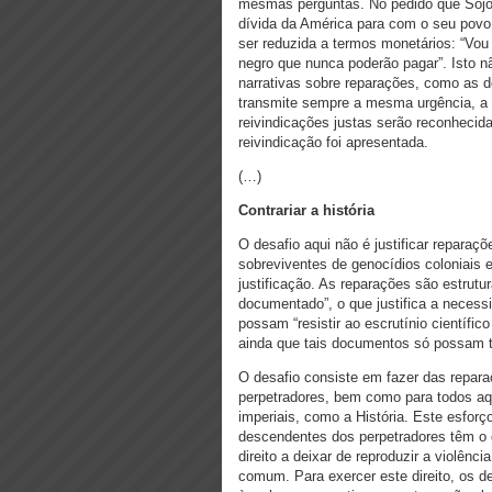
mesmas perguntas. No pedido que Sojour
dívida da América para com o seu povo
ser reduzida a termos monetários: “Vo
negro que nunca poderão pagar”. Isto nã
narrativas sobre reparações, como as d
transmite sempre a mesma urgência, 
reivindicações justas serão reconheci
reivindicação foi apresentada.
(…)
Contrariar a história
O desafio aqui não é justificar reparaç
sobreviventes de genocídios coloniais 
justificação. As reparações são estrut
documentado”, o que justifica a neces
possam “resistir ao escrutínio científic
ainda que tais documentos só possam te
O desafio consiste em fazer das repar
perpetradores, bem como para todos aq
imperiais, como a História. Este esfo
descendentes dos perpetradores têm o d
direito a deixar de reproduzir a violênc
comum. Para exercer este direito, os 