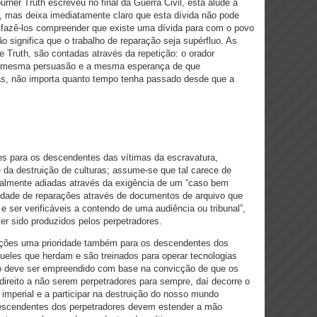
ner Truth escreveu no final da Guerra Civil, esta alude à
, mas deixa imediatamente claro que esta dívida não pode
u fazê-los compreender que existe uma dívida para com o povo
o significa que o trabalho de reparação seja supérfluo. As
e Truth, são contadas através da repetição: o orador
a mesma persuasão e a mesma esperança de que
das, não importa quanto tempo tenha passado desde que a
ões para os descendentes das vítimas da escravatura,
e da destruição de culturas; assume-se que tal carece de
uralmente adiadas através da exigência de um “caso bem
sidade de reparações através de documentos de arquivo que
o e ser verificáveis a contendo de uma audiência ou tribunal”,
r sido produzidos pelos perpetradores.
ações uma prioridade também para os descendentes dos
ueles que herdam e são treinados para operar tecnologias
rço deve ser empreendido com base na convicção de que os
ireito a não serem perpetradores para sempre, daí decorre o
ia imperial e a participar na destruição do nosso mundo
descendentes dos perpetradores devem estender a mão