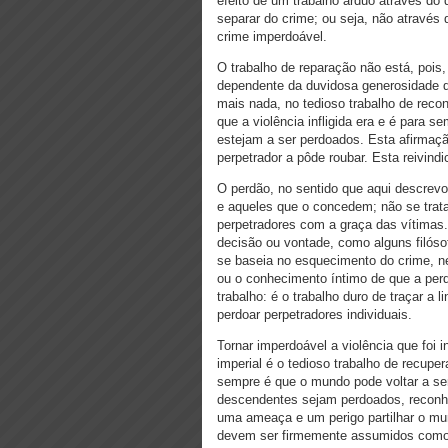
efeito de um trabalho árduo através do
separar do crime; ou seja, não atravé
crime imperdoável.
O trabalho de reparação não está, pois
dependente da duvidosa generosidade d
mais nada, no tedioso trabalho de rec
que a violência infligida era e é para
estejam a ser perdoados. Esta afirmaçã
perpetrador a pôde roubar. Esta reivi
O perdão, no sentido que aqui descrev
e aqueles que o concedem; não se trata
perpetradores com a graça das vítimas.
decisão ou vontade, como alguns filós
se baseia no esquecimento do crime, ne
ou o conhecimento íntimo de que a per
trabalho: é o trabalho duro de traçar a
perdoar perpetradores individuais.
Tornar imperdoável a violência que foi 
imperial é o tedioso trabalho de recup
sempre é que o mundo pode voltar a ser
descendentes sejam perdoados, reconh
uma ameaça e um perigo partilhar o mu
devem ser firmemente assumidos como 