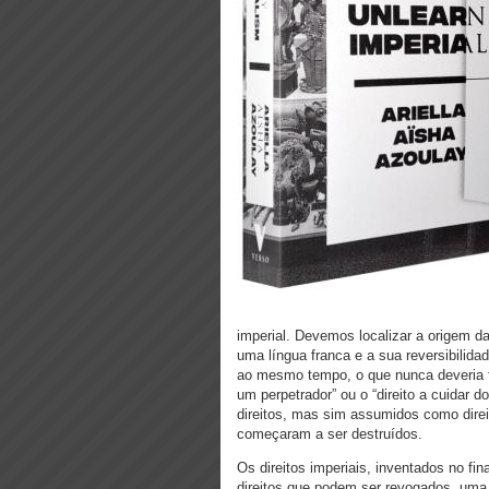
imperial. Devemos localizar a origem 
uma língua franca e a sua reversibilida
ao mesmo tempo, o que nunca deveria ter
um perpetrador” ou o “direito a cuidar
direitos, mas sim assumidos como dire
começaram a ser destruídos.
Os direitos imperiais, inventados no f
direitos que podem ser revogados, um