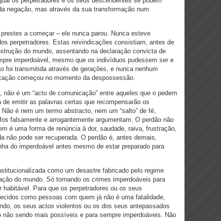
 qual os perpetradores e os seus descendentes se podem
s da negação, mas através da sua transformação num
, prestes a começar – ele nunca parou. Nunca esteve
os perpetradores. Estas reivindicações consistiam, antes de
onstrução do mundo, assentando na declaração convicta de
 sempre imperdoável, mesmo que os indivíduos pudessem ser e
o foi transmitida através de gerações, e nunca nenhum
ndicação começou no momento da despossessão.
o, não é um “acto de comunicação” entre aqueles que o pedem
 de emitir as palavras certas que recompensarão os
 Não é nem um termo abstracto, nem um “salto” de fé,
ofos falsamente e arrogantemente argumentam. O perdão não
m é uma forma de renúncia à dor, saudade, raiva, frustração,
da não pode ser recuperada. O perdão é, antes demais,
 linha do imperdoável antes mesmo de estar preparado para
institucionalizada como um desastre fabricado pelo regime
eração do mundo. Só tornando os crimes imperdoáveis para
 habitável. Para que os perpetradores ou os seus
ecidos como pessoas com quem já não é uma fatalidade,
ndo, os seus actos violentos ou os dos seus antepassados
não sendo mais possíveis e para sempre imperdoáveis. Não