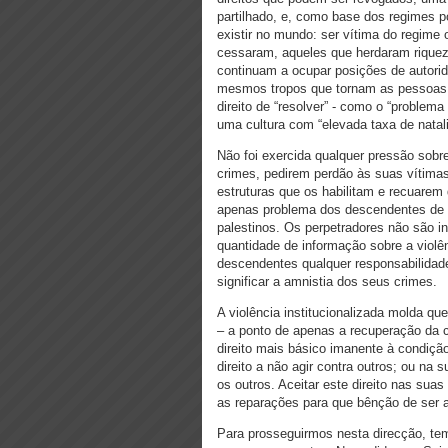
partilhado, e, como base dos regimes p
existir no mundo: ser vítima do regime
cessaram, aqueles que herdaram riquez
continuam a ocupar posições de autorid
mesmos tropos que tornam as pessoas 
direito de “resolver” - como o “problem
uma cultura com “elevada taxa de natal
Não foi exercida qualquer pressão sobr
crimes, pedirem perdão às suas vítima
estruturas que os habilitam e recuarem
apenas problema dos descendentes de e
palestinos. Os perpetradores não são 
quantidade de informação sobre a viol
descendentes qualquer responsabilidade
significar a amnistia dos seus crimes.
A violência institucionalizada molda q
– a ponto de apenas a recuperação da c
direito mais básico imanente à condiç
direito a não agir contra outros; ou na s
os outros. Aceitar este direito nas su
as reparações para que bênção de ser a
Para prosseguirmos nesta direcção, te