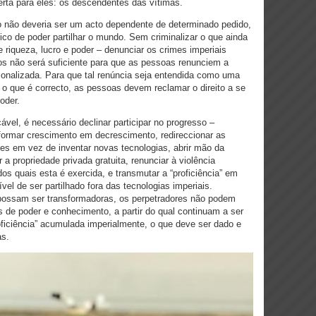
rta para eles: os descendentes das vítimas.
o não deveria ser um acto dependente de determinado pedido,
ico de poder partilhar o mundo. Sem criminalizar o que ainda
 riqueza, lucro e poder – denunciar os crimes imperiais
os não será suficiente para que as pessoas renunciem a
cionalizada. Para que tal renúncia seja entendida como uma
 o que é correcto, as pessoas devem reclamar o direito a se
oder.
ável, é necessário declinar participar no progresso –
sformar crescimento em decrescimento, redireccionar as
ões em vez de inventar novas tecnologias, abrir mão da
r a propriedade privada gratuita, renunciar à violência
dos quais esta é exercida, e transmutar a “proficiência” em
vel de ser partilhado fora das tecnologias imperiais.
 possam ser transformadoras, os perpetradores não podem
de poder e conhecimento, a partir do qual continuam a ser
oficiência” acumulada imperialmente, o que deve ser dado e
as.