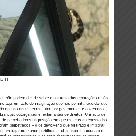
ia IBB
es não podem decidir sobre a natureza das reparações e não
rio aqui um acto de imaginação que nos permita recordar que
 não apenas aquele constituído por governantes e governados,
 brancos, outorgantes e reclamantes de direitos. Um acto de
es de perpetradores na posição em que os seus antepassados
ram perpetrados – o de devolver o que foi tirado e implorar
ido um lugar no mundo partilhado. Tal espaço é a causa e o