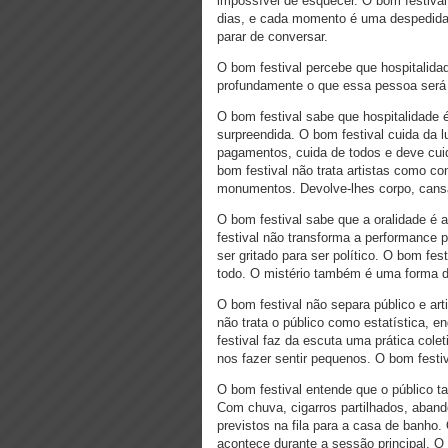
impossível de esquecer. O bom festival
dias, e cada momento é uma despedida 
parar de conversar.
O bom festival percebe que hospitalid
profundamente o que essa pessoa será 
O bom festival sabe que hospitalidade é
surpreendida. O bom festival cuida da l
pagamentos, cuida de todos e deve cui
bom festival não trata artistas como c
monumentos. Devolve-lhes corpo, cansa
O bom festival sabe que a oralidade é a
festival não transforma a performance 
ser gritado para ser político. O bom fes
todo. O mistério também é uma forma de
O bom festival não separa público e ar
não trata o público como estatística, 
festival faz da escuta uma prática colet
nos fazer sentir pequenos. O bom festi
O bom festival entende que o público t
Com chuva, cigarros partilhados, aban
previstos na fila para a casa de banho.
acontece durante a sessão principal. O