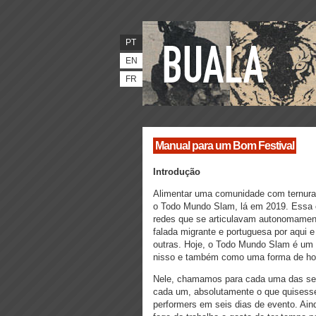
PT
EN
FR
Manual para um Bom Festival
Introdução
Alimentar uma comunidade com ternura 
o Todo Mundo Slam, lá em 2019. Essa c
redes que se articulavam autonomamen
falada migrante e portuguesa por aqui 
outras. Hoje, o Todo Mundo Slam é um 
nisso e também como uma forma de hon
Nele, chamamos para cada uma das seis
cada um, absolutamente o que quisess
performers em seis dias de evento. Ain