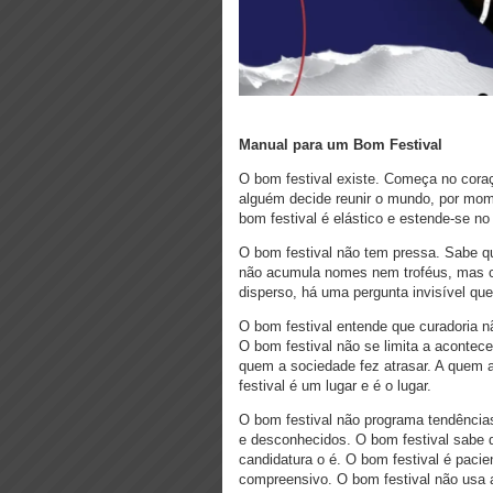
Manual para um Bom Festival
O bom festival existe. Começa no cor
alguém decide reunir o mundo, por mome
bom festival é elástico e estende-se no
O bom festival não tem pressa. Sabe que
não acumula nomes nem troféus, mas 
disperso, há uma pergunta invisível que 
O bom festival entende que curadoria nã
O bom festival não se limita a acontece
quem a sociedade fez atrasar. A quem a
festival é um lugar e é o lugar.
O bom festival não programa tendência
e desconhecidos. O bom festival sabe 
candidatura o é. O bom festival é pacien
compreensivo. O bom festival não usa 