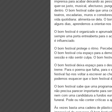
imprensa para acabar deixando as pess
quer-se justo, musical, afectuoso, pun
dentro.
O bom festival sabe que uma ci
teatros, escadarias, muros e corredore
vida quotidiana: alimenta-se dela.
O bom
alguns dias, aprendemos a orientar-nos
O bom festival é organizado e aprumad
sempre uma porta entreaberta para o ac
é influenciado.
O bom festival protege o ritmo. Perceb
O bom festival cria espaço para a demo
sessão e não sentir culpa. O bom festiva
O bom festival deixa espaço para o de
treme. Para o poema que falha, para o 
festival faz-nos voltar a escrever ao c
podemos esquecer que o bom festival é 
O bom festival sabe que uma programaç
não precisa parecer importante para se
nem com uma candidatura a fundos eur
funeral. Pode ou não conter críticas a a
Às vezes basta uma cadeira de plástico