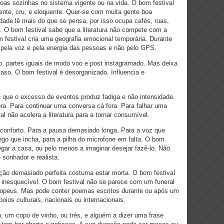
oas sozinhas no sistema vigente ou na vida. O bom festival
gente, cru, e eloquente. Quer-se com muita gente boa
dade lê mais do que se pensa, por isso ocupa cafés, ruas,
s. O bom festival sabe que a literatura não compete com a
 festival cria uma geografia emocional temporária. Durante
 pela voz e pela energia das pessoas e não pelo GPS.
o, partes iguais de modo voo e post instagramado. Mas deixa
aso. O bom festival é desorganizado. Influencia e
e que o excesso de eventos produz fadiga e não intensidade.
ra. Para continuar uma conversa cá fora. Para falhar uma
l não acelera a literatura para a tornar consumível.
sconforto. Para a pausa demasiado longa. Para a voz que
ego que incha, para a pilha do microfone em falta. O bom
hegar a casa, ou pelo menos a imaginar desejar fazê-lo. Não
sonhador e realista.
ão demasiado perfeita costuma estar morta. O bom festival
r inesquecível. O bom festival não se parece com um funeral
opeus. Mas pode conter poemas escritos durante ou após um
poios culturais, nacionais ou internacionais.
, um copo de vinho, ou três, e alguém a dizer uma frase