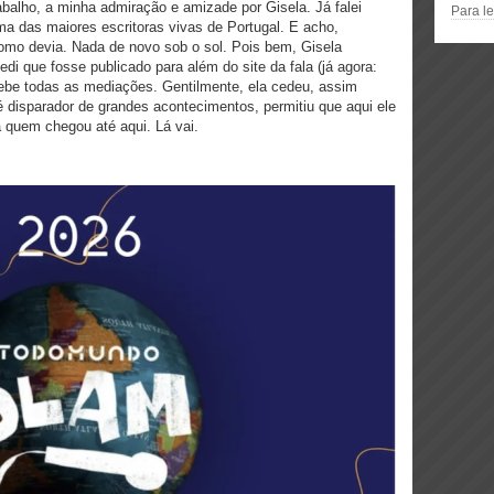
alho, a minha admiração e amizade por Gisela. Já falei
Para le
a das maiores escritoras vivas de Portugal. E acho,
omo devia. Nada de novo sob o sol. Pois bem, Gisela
edi que fosse publicado para além do site da fala (já agora:
cebe todas as mediações. Gentilmente, ela cedeu, assim
é disparador de grandes acontecimentos, permitiu que aqui ele
 quem chegou até aqui. Lá vai.