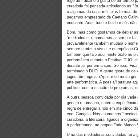
foge do trabalho e gosta de ter tempo p
curadoria foi pensada articulando as “
e algumas de suas múltiplas formas de 
pegamos emprestado de Caetano Galindo
enquanto. Aqui, tudo é fluido e nós n
Bom, mas como gostamos de deixar as
“mediadores” (chamamos assim por fal
provavelmente também mudará o nome 
sempre o artista visual e antropólogo 
também que falo aqui neste texto no pl
performática durante o Festival DUO: e
durante as performances. Só isso. Fica
terminado o DUO. A gente gosta de de
jogos têm regras. (Apesar de muita gen
arte performática. A poesia/literatura 
público, com a criação de programas, d
A outra pessoa convidada por dia varia
género e tamanho, sobre a experiência
regra de entregar a nós em até cinco 
com Gonçalo. Nós chamamos “mediadore
curadoria, à literatura, ligados à organ
à performance, ao próprio Todo Mundo 
Uma das mediadoras convidadas foi a g