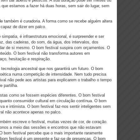
 tem bar aberto e petiscos. A sua duração pode ser meses ou
que estamos a fazer há duas horas, sem sair do lugar, sem
ade também é curadoria. A forma como se recebe alguém altera
capaz de dizer em palco.
 simpatia, é infraestrutura emocional, é surpreender e ser
uz, das cadeiras, do som, da água, dos intervalos, dos
dar de si mesmo. O bom festival suspira com orçamentos. O
onteúdo. O bom festival não transforma autores em
ço, hesitação e respiração.
 tecnologia ancestral que nos garantirá um futuro. O bom
poética numa competição de intensidade. Nem tudo precisa
tival não pede aos artistas para explicarem o trabalho o tempo
 partilha.
tistas como se fossem espécies diferentes. O bom festival
enquanto consumidor cultural em circulação contínua. O bom
iva e intimista. O bom festival faz-nos sentir inteligentes sem
val não acontece apenas no palco.
ambém escreve o festival, muitas vezes de cor, de coração.
donos a meio das sessões e encontros que não estavam
O bom festival percebe que o mais importante raramente
 bom festival é um presente e faz-se de presenças. O bom