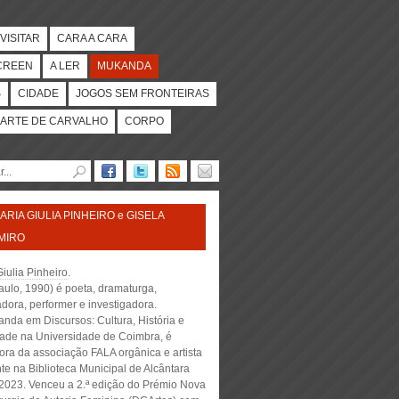
VISITAR
CARA A CARA
CREEN
A LER
MUKANDA
S
CIDADE
JOGOS SEM FRONTEIRAS
ARTE DE CARVALHO
CORPO
ARIA GIULIA PINHEIRO
e
GISELA
MIRO
iulia Pinheiro
.
aulo, 1990) é poeta, dramaturga,
dora, performer e investigadora.
anda em Discursos: Cultura, História e
ade na Universidade de Coimbra, é
ora da associação FALA orgânica e artista
te na Biblioteca Municipal de Alcântara
2023. Venceu a 2.ª edição do Prémio Nova