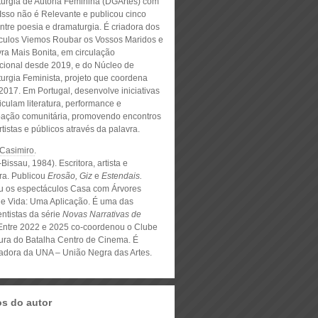
urgia de Autoria Feminina (DGArtes) com
Isso não é Relevante e publicou cinco
entre poesia e dramaturgia. É criadora dos
culos Viemos Roubar os Vossos Maridos e
vra Mais Bonita, em circulação
acional desde 2019, e do Núcleo de
urgia Feminista, projeto que coordena
2017. Em Portugal, desenvolve iniciativas
iculam literatura, performance e
ipação comunitária, promovendo encontros
rtistas e públicos através da palavra.
 Casimiro
.
Bissau, 1984). Escritora, artista e
ora. Publicou
Erosão, Giz
e
Estendais.
u os espectáculos Casa com Árvores
 e Vida: Uma Aplicação. É uma das
ntistas da série
Novas Narrativas de
ntre 2022 e 2025 co-coordenou o Clube
tura do Batalha Centro de Cinema. É
adora da UNA – União Negra das Artes.
os do autor