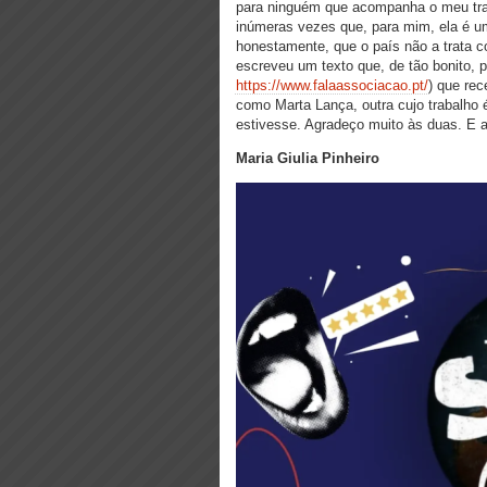
para ninguém que acompanha o meu trab
inúmeras vezes que, para mim, ela é um
honestamente, que o país não a trata c
escreveu um texto que, de tão bonito, p
https://www.falaassociacao.pt/
) que re
como Marta Lança, outra cujo trabalho 
estivesse. Agradeço muito às duas. E a
Maria Giulia Pinheiro