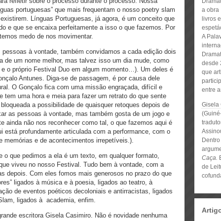
ara refletir sobre o processo durante o processo. Nossa
Dramat
línguas portuguesas” que mais frequentam o nosso poetry slam
a obra 
existirem. Línguas Portuguesas, já agora, é um conceito que
livros 
 e que se encaixa perfeitamente a isso o que fazemos. Por
espetá
ão temos medo de nos movimentar.
A Pala
intern
 pessoas à vontade, também convidamos a cada edição dois
Dramat
ta de um nome melhor, mas talvez isso um dia mude, como
desde 
e o próprio Festival Duo em algum momento…). Um deles é
que art
Gonçalo Antunes. Diga-se de passagem, é por causa dele
partic
ural. O Gonçalo fica com uma missão engraçada, difícil e
entre a
le tem uma hora e meia para fazer um retrato do que sente
 bloqueada a possibilidade de quaisquer retoques depois de
Gisela
ixar as pessoas à vontade, mas também gosta de um jogo e
(Guiné-
te ainda não nos reconhecer como tal, o que fazemos aqui é
tradut
aqui está profundamente articulada com a performance, com o
Assino
e memórias e de acontecimentos irrepetíveis.).
Dentro
argume
 e o que pedimos a ela é um texto, em qualquer formato,
Caça.
E
 que viveu no nosso Festival. Tudo bem à vontade, com a
de Lei
dias depois. Com eles fomos mais generosos no prazo do que
cofund
s” ligados à música e à poesia,
ligados ao teatro, à
ização de eventos poéticos decoloniais e antirracistas, ligados
Slam, ligados à academia, enfim.
Artig
rande escritora Gisela Casimiro. Não é novidade nenhuma