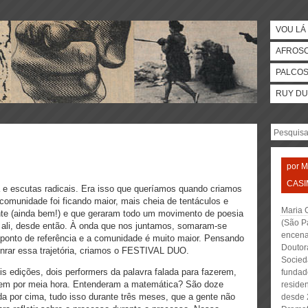
VOU LÁ 
AFROS
PALCO
RUY DU
por
M
CASI
e escutas radicais. Era isso que queríamos quando criamos
omunidade foi ficando maior, mais cheia de tentáculos e
Maria G
te (ainda bem!) e que geraram todo um movimento de poesia
(São P
e ali, desde então. À onda que nos juntamos, somaram-se
encena
ponto de referência e a comunidade é muito maior. Pensando
Doutor
rar essa trajetória, criamos o FESTIVAL DUO.
Socied
 edições, dois performers da palavra falada para fazerem,
fundad
em por meia hora. Entenderam a matemática? São doze
residen
da por cima, tudo isso durante três meses, que a gente não
desde 