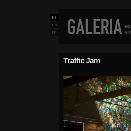
PT
EN
ex
vi
FR
Traffic Jam