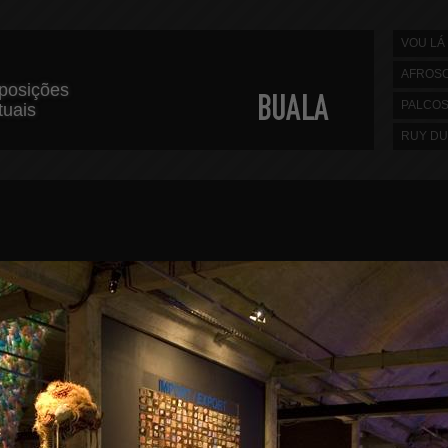
VOU LÁ 
AFROS
posições
PALCO
rtuais
RUY DU