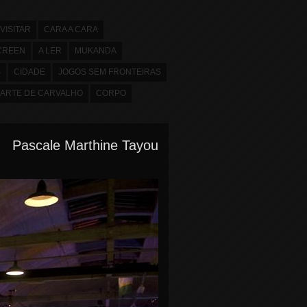
VISITAR
CARA A CARA
CREEN
A LER
MUKANDA
S
CIDADE
JOGOS SEM FRONTEIRAS
ARTE DE CARVALHO
CORPO
Pascale Marthine Tayou