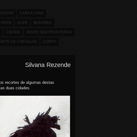
VISITAR
CARA A CARA
CREEN
A LER
MUKANDA
S
CIDADE
JOGOS SEM FRONTEIRAS
ARTE DE CARVALHO
CORPO
Silvana Rezende
 os recortes de algumas destas
 as duas cidades.