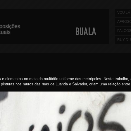
VOU LÁ 
AFROS
posições
PALCO
rtuais
RUY DU
 e elementos no meio da multidão uniforme das metrópoles. Neste trabalho,
 pinturas nos muros das ruas de Luanda e Salvador, criam uma relação entre