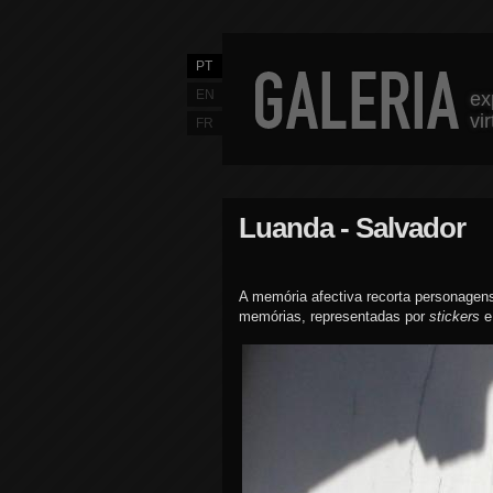
PT
EN
ex
vi
FR
Luanda - Salvador
A memória afectiva recorta personagens
memórias, representadas por
stickers
e