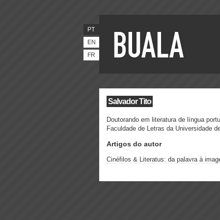
PT
EN
FR
Salvador Tito
Doutorando em literatura de língua port
Faculdade de Letras da Universidade d
Artigos do autor
Cinéfilos & Literatus: da palavra à ima