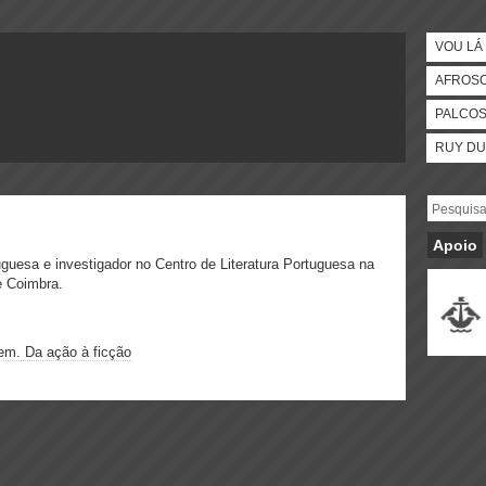
VOU LÁ 
AFROS
PALCO
RUY DU
Apoio
uguesa e investigador no Centro de Literatura Portuguesa na
e Coimbra.
gem. Da ação à ficção