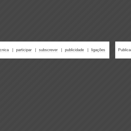
écnica
participar
subscrever
publicidade
ligações
Public