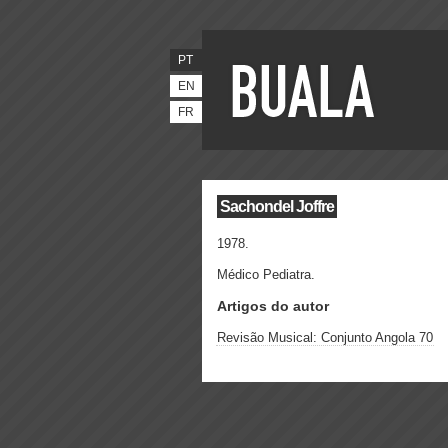
PT
EN
FR
Sachondel Joffre
1978.
Médico Pediatra.
Artigos do autor