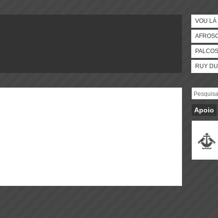
VOU LÁ 
AFROS
PALCO
RUY DU
Apoio