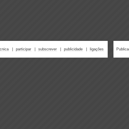
écnica
participar
subscrever
publicidade
ligações
Public