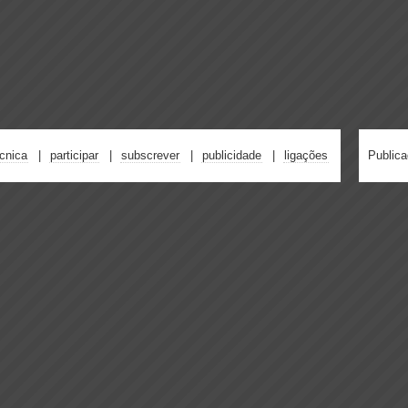
écnica
participar
subscrever
publicidade
ligações
Public