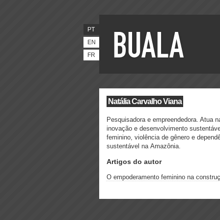
PT
EN
FR
Natália Carvalho Viana
Pesquisadora e empreendedora. Atua na
inovação e desenvolvimento sustentáv
feminino, violência de gênero e depen
sustentável na Amazônia.
Artigos do autor
O empoderamento feminino na construç