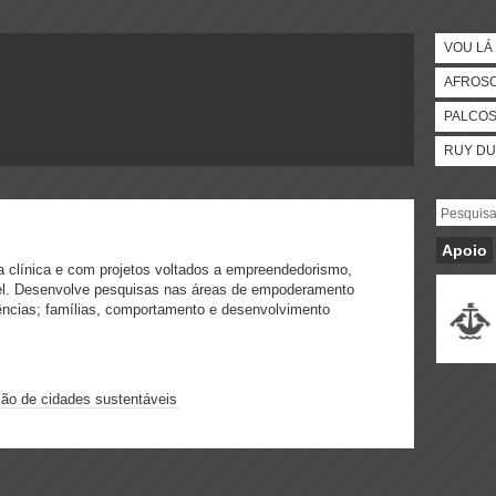
VOU LÁ 
AFROS
PALCO
RUY DU
Apoio
 clínica e com projetos voltados a empreendedorismo,
el. Desenvolve pesquisas nas áreas de empoderamento
dências; famílias, comportamento e desenvolvimento
ão de cidades sustentáveis