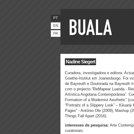
PT
EN
FR
Nadine Siegert
Curadora, investigadora e editora. Actu
Goethe-Institut em Joanesburgo. Foi v
i
de Bayreuth e Doutorada na Bayreuth In
com o projecto “ReMapear Luanda - Rede
Artística Angolana Contemporânea”. Coo
Formation of a Modernist Aesthetic” (c
“Portraits of a Slippery Look” – Kiluanj
Pages” - António Ole (2009), Mashup (20
Things Fall Apart (2016).
interesses de pesquisa:
Arte Contempor
curatoriais.