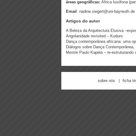
áreas geográficas:
Africa lusófona (par
Email
:
nadine.siegert@uni-bayreuth.de
Artigos do autor
A Beleza da Arquitectura Elusiva –expo
Angolanidade revisited – Kuduro
Dança contemporânea africana: uma opo
Diálogos sobre Dança Contemporânea, 
Mestre Paulo Kapela – re-estruturando 
sobre nós
ficha t