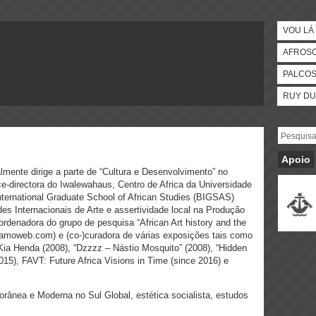
VOU LÁ 
AFROS
PALCO
RUY DU
Apoio
almente dirige a parte de “Cultura e Desenvolvimento” no
ce-directora do Iwalewahaus, Centro de Africa da Universidade
ternational Graduate School of African Studies (BIGSAS)
s Internacionais de Arte e assertividade local na Produção
rdenadora do grupo de pesquisa “African Art history and the
oamoweb.com) e (co-)curadora de várias exposições tais como
i Kia Henda (2008), “Dzzzz – Nástio Mosquito” (2008), “Hidden
15), FAVT: Future Africa Visions in Time (since 2016) e
ânea e Moderna no Sul Global, estética socialista, estudos