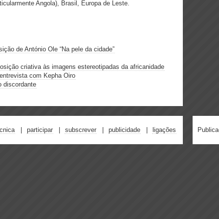
ticularmente Angola), Brasil, Europa de Leste.
sição de António Ole “Na pele da cidade”
sição criativa às imagens estereotipadas da africanidade
entrevista com Kepha Oiro
o discordante
écnica
participar
subscrever
publicidade
ligações
Public