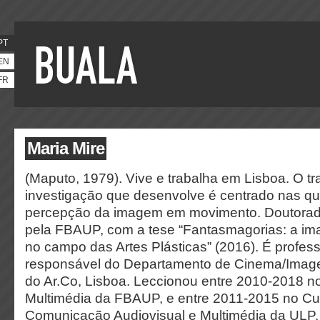
PT
EN
FR
Maria Mire
(Maputo, 1979). Vive e trabalha em Lisboa. O tr
investigação que desenvolve é centrado nas q
percepção da imagem em movimento. Doutorad
pela FBAUP, com a tese “Fantasmagorias: a 
no campo das Artes Plásticas” (2016). É profess
responsável do Departamento de Cinema/Ima
do Ar.Co, Lisboa. Leccionou entre 2010-2018 
Multimédia da FBAUP, e entre 2011-2015 no Cu
Comunicação Audiovisual e Multimédia da ULP. 