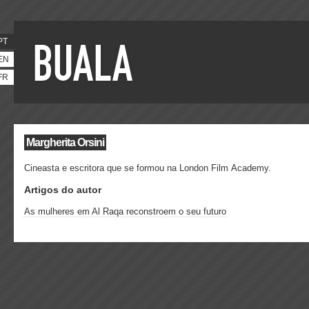
PT
EN
FR
Margherita Orsini
Cineasta e escritora que se formou na London Film Academy.
Artigos do autor
As mulheres em Al Raqa reconstroem o seu futuro