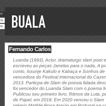
PT
EN
FR
Fernando Carlos
Luanda (1993). Actor, dramaturgo slam poet e 
escreveu as peças
Janelas para o nada
,
A pr
conto
,
Issunje Kakulo e Kabaça
e
Sonhos de
vencedora do Festival Internacional do Caze
2013. Particpa de Slam de poesia falada de
foi vencedor do Luanda Slam com o poema
M
Publicou seu primeiro livro,
Ritmos da Luta
, p
de Papel, em 2018. Em 2020 venceu o Slam 
prémio Matilde Rosa Araújo em Portugal na c