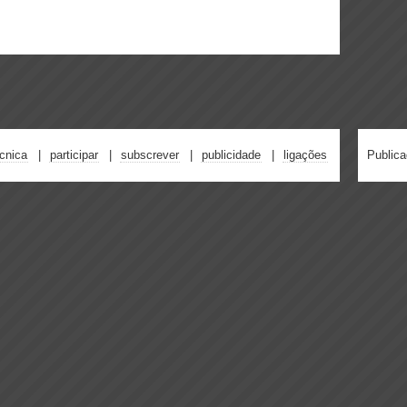
écnica
participar
subscrever
publicidade
ligações
Public