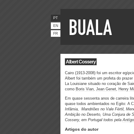
PT
EN
FR
Albert Cossery
Cairo (1913-2008) foi um escritor egíp
Albert foi também um profeta do prazer
La Louisiane situado no coração de Sai
como
Boris Vian
,
Jean Genet
,
Henry Mil
Em quase sessenta anos de carreira liter
quase todos ambientados no Egito:
A C
Infâmia,
Mandriões no Vale Fértil,
Mend
Ambição no Deserto,
Uma Conjura de 
Cossery,
em Portugal todos pela
Antíg
Artigos do autor