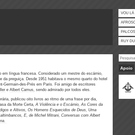
VOU LÁ 
AFROS
PALCO
RUY DU
Apoio
cio em língua francesa. Considerado um mestre do escárnio,
 e da preguiça. Desde 1951 habitava o mesmo quarto do hotel
nt-Germain-des-Prés em Paris. Foi amigo de escritores
ler
e
Albert Camus
, sendo admirado por todos eles.
ária, publicou oito livros ao ritmo de uma frase por dia,
asa da Morte Certa,
A Violência e o Escárnio, As Cores da
igos e Altivos,
Os Homens Esquecidos de Deus,
Uma
Saltimbancos,
E, de Michel Mitrani,
Conversas com Albert
ona.