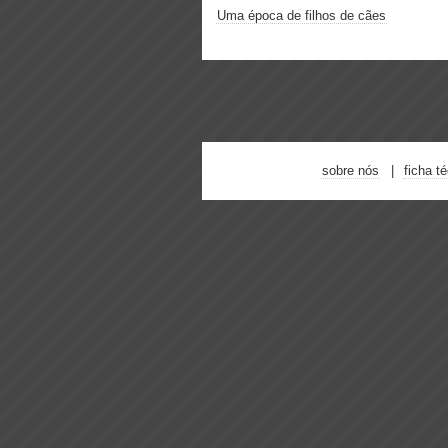
Uma época de filhos de cães
sobre nós
ficha t