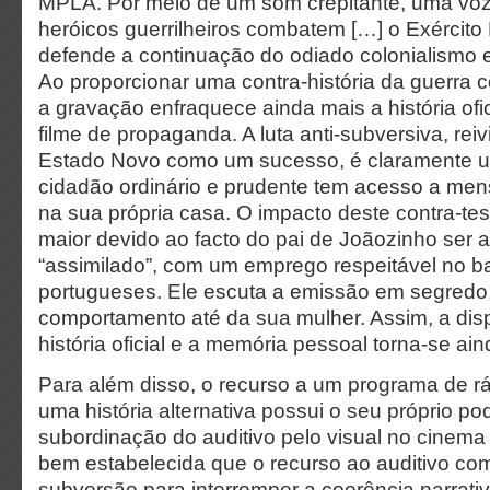
MPLA. Por meio de um som crepitante, uma voz
heróicos guerrilheiros combatem […] o Exército
defende a continuação do odiado colonialismo 
Ao proporcionar uma contra-história da guerra c
a gravação enfraquece ainda mais a história ofi
filme de propaganda. A luta anti-subversiva, rei
Estado Novo como um sucesso, é claramente 
cidadão ordinário e prudente tem acesso a m
na sua própria casa. O impacto deste contra-te
maior devido ao facto do pai de Joãozinho ser
“assimilado”, com um emprego respeitável no ba
portugueses. Ele escuta a emissão em segred
comportamento até da sua mulher. Assim, a dis
história oficial e a memória pessoal torna-se ai
Para além disso, o recurso a um programa de ra
uma história alternativa possui o seu próprio p
subordinação do auditivo pelo visual no cinema
bem estabelecida que o recurso ao auditivo co
subversão para interromper a coerência narrati