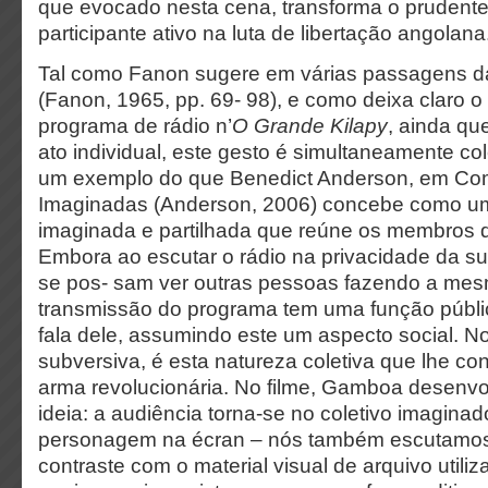
que evocado nesta cena, transforma o prudente
participante ativo na luta de libertação angolana
Tal como Fanon sugere em várias passagens da
(Fanon, 1965, pp. 69- 98), e como deixa claro o
programa de rádio n’
O Grande Kilapy
, ainda qu
ato individual, este gesto é simultaneamente col
um exemplo do que Benedict Anderson, em C
Imaginadas (Anderson, 2006) concebe como um
imaginada e partilhada que reúne os membros
Embora ao escutar o rádio na privacidade da sua
se pos- sam ver outras pessoas fazendo a mes
transmissão do programa tem uma função públ
fala dele, assumindo este um aspecto social. No
subversiva, é esta natureza coletiva que lhe c
arma revolucionária. No filme, Gamboa desenvo
ideia: a audiência torna-se no coletivo imaginad
personagem na écran – nós também escutamos
contraste com o material visual de arquivo utiliz