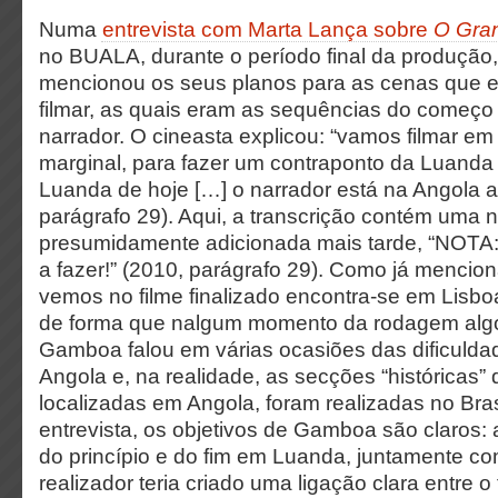
Numa
entrevista com Marta Lança sobre
O Gra
no BUALA, durante o período final da produça
mencionou os seus planos para as cenas que el
filmar, as quais eram as sequências do começo
narrador. O
cineasta explicou: “vamos filmar e
marginal, para fazer um contraponto da Luanda 
Luanda de hoje […] o narrador está na Angola a
parágrafo 29). Aqui, a transcrição contém uma n
presumidamente adicionada mais tarde, “NOTA: 
a fazer!” (2010, parágrafo 29). Como já mencio
vemos no filme finalizado encontra-se em Lisbo
de forma que nalgum momento da rodagem algo 
Gamboa falou em várias ocasiões das dificulda
Angola e, na realidade, as secções “históricas” 
localizadas em Angola, foram realizadas no Bras
entrevista, os objetivos de Gamboa são claros: a
do princípio e do fim em Luanda, juntamente com 
realizador teria criado uma ligação clara entre 