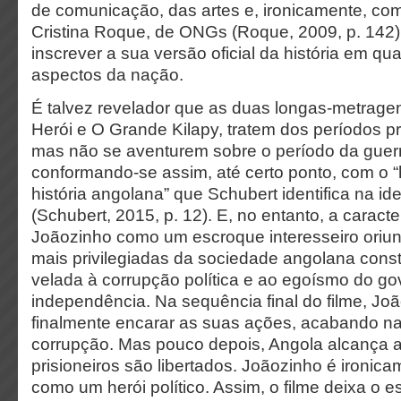
de comunicação, das artes e, ironicamente, co
Cristina Roque, de ONGs (Roque, 2009, p. 142
inscrever a sua versão oficial da história em q
aspectos da nação.
É talvez revelador que as duas longas-metra
Herói e O Grande Kilapy, tratem dos períodos pre
mas não se aventurem sobre o período da guerra
conformando-se assim, até certo ponto, com o 
história angolana” que Schubert identifica na i
(Schubert, 2015, p. 12). E, no entanto, a caracter
Joãozinho como um escroque interesseiro ori
mais privilegiadas da sociedade angolana constit
velada à corrupção política e ao egoísmo do go
independência. Na sequência final do filme, Jo
finalmente encarar as suas ações, acabando na
corrupção. Mas pouco depois, Angola alcança 
prisioneiros são libertados. Joãozinho é
ironic
como um herói político. Assim, o filme deixa o e