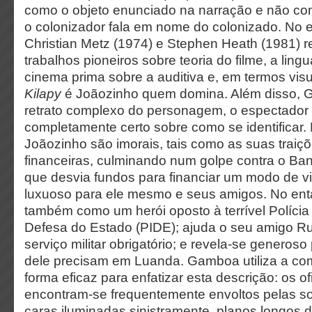
como o objeto enunciado na narração e não c
o colonizador fala em nome do colonizado. No e
Christian Metz (1974) e Stephen Heath (1981) r
trabalhos pioneiros sobre teoria do filme, a lin
cinema prima sobre a auditiva e, em termos vis
Kilapy
é Joãozinho quem domina. Além disso, 
retrato complexo do personagem, o espectador
completamente certo sobre como se identificar. 
Joãozinho são imorais, tais como as suas traic
financeiras, culminando num golpe contra o B
que desvia fundos para financiar um modo de v
luxuoso para ele mesmo e seus amigos. No ent
também como um herói oposto à terrível Políci
Defesa do Estado (PIDE); ajuda o seu amigo Ru
serviço militar obrigatório; e revela-se genero
dele precisam em Luanda. Gamboa utiliza a comp
forma eficaz para enfatizar esta descrição: os o
encontram-se frequentemente envoltos pelas s
caras iluminadas sinistramente, planos longos d