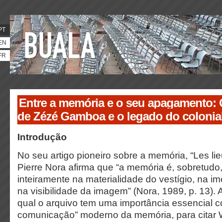
PT
EN
FR
Entre a memória e o seu apagamento: 
de Zézé Gamboa e o legado do colonia
Introdução
No seu artigo pioneiro sobre a memória, “Les li
Pierre Nora afirma que “a memória é, sobretudo, 
inteiramente na materialidade do vestígio, na im
na visibilidade da imagem” (Nora, 1989, p. 13). 
qual o arquivo tem uma importância essencial 
comunicação” moderno da memória, para citar