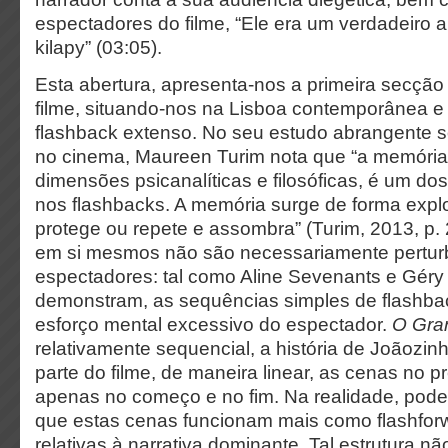
espectadores do filme, “Ele era um verdadeiro ar
kilapy” (03:05).
Esta abertura, apresenta-nos a primeira secçã
filme, situando-nos na Lisboa contemporânea e
flashback extenso. No seu estudo abrangente s
no cinema, Maureen Turim nota que “a memória
dimensões psicanalíticas e filosóficas, é um do
nos flashbacks. A memória surge de forma explos
protege ou repete e assombra” (Turim, 2013, p. 
em si mesmos não são necessariamente pertur
espectadores: tal como Aline Sevenants e Géry
demonstram, as sequências simples de flashba
esforço mental excessivo do espectador.
O Gra
relativamente sequencial, a história de Joãoz
parte do filme, de maneira linear, as cenas no 
apenas no começo e no fim. Na realidade, pode
que estas cenas funcionam mais como flashfor
relativas à narrativa dominante. Tal estrutura na