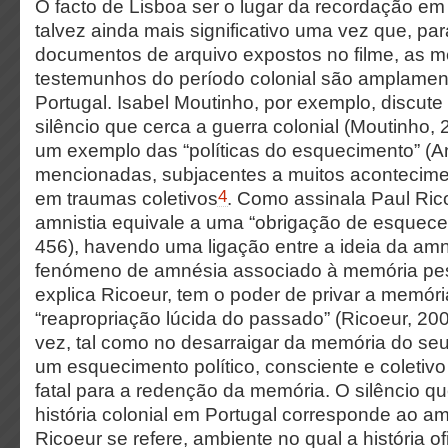
O facto de Lisboa ser o lugar da recordação e
talvez ainda mais significativo uma vez que, par
documentos de arquivo expostos no filme, as
m
testemunhos do período colonial são amplame
Portugal. Isabel Moutinho, por exemplo, discute 
silêncio que cerca a guerra colonial (Moutinho, 2
um exemplo das “políticas do esquecimento” (An
mencionadas, subjacentes a muitos acontecime
4
em traumas coletivos
. Como assinala Paul Rico
amnistia equivale a uma “obrigação de esquecer
456), havendo uma ligação entre a ideia da amnis
fenómeno de amnésia associado à memória pes
explica Ricoeur, tem o poder de privar a memór
“reapropriação lúcida do passado” (Ricoeur, 20
vez, tal como no desarraigar da memória do seu 
um esquecimento político, consciente e coletiv
fatal para a redenção da memória. O silêncio 
história colonial em Portugal corresponde ao a
Ricoeur se refere, ambiente no qual a história o