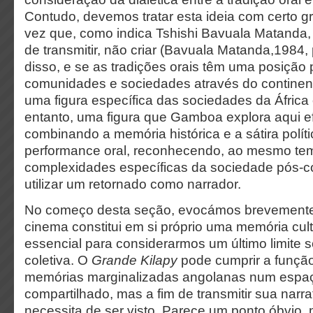
Contudo, devemos tratar esta ideia
com certo g
vez que, como indica Tshishi Bavuala Matanda, a 
de transmitir, não criar (Bavuala Matanda,1984, 
disso, e se as tradições orais têm uma posiçã
comunidades e sociedades através do continente 
uma figura específica das sociedades da África o
entanto, uma figura que Gamboa explora aqui e
combinando a memória histórica e a sátira polít
performance oral, reconhecendo, ao mesmo te
complexidades específicas da sociedade pós-c
utilizar um retornado como narrador.
No começo desta seção, evocámos brevemente
cinema constitui em si próprio uma memória cultur
essencial para considerarmos um último limite 
coletiva. O
Grande Kilapy
pode cumprir a funçã
memórias marginalizadas angolanas num espaç
compartilhado, mas a fim de transmitir sua narrat
necessita de ser visto. Parece um ponto óbvio,