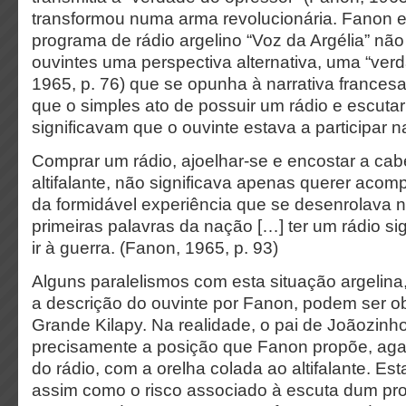
transformou numa arma revolucionária. Fanon e
programa de rádio argelino “Voz da Argélia” nã
ouvintes uma perspectiva alternativa, uma “ver
1965, p. 76) que se opunha à narrativa frances
que o simples ato de possuir um rádio e escutar 
significavam que o ouvinte estava a participar na
Comprar um rádio, ajoelhar-se e encostar a cab
altifalante, não significava apenas querer acomp
da formidável experiência que se desenrolava n
primeiras palavras da nação […] ter um rádio si
ir à guerra. (Fanon, 1965, p. 93)
Alguns paralelismos com esta situação argelina
a descrição do ouvinte por Fanon, podem ser 
Grande Kilapy. Na realidade, o pai de Joãozi
precisamente a posição que Fanon propõe, ag
do rádio, com a orelha colada ao altifalante. Es
assim como o risco associado à escuta dum pr