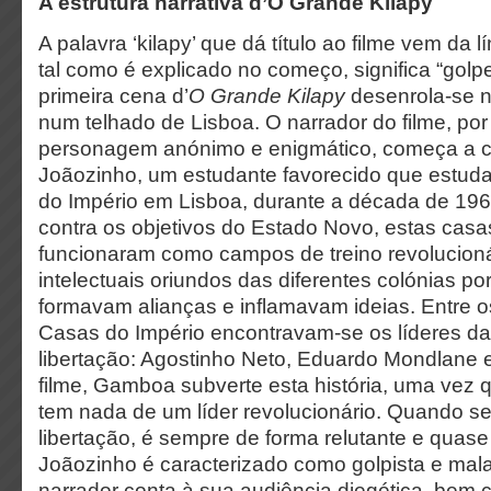
A estrutura narrativa d’O Grande Kilapy
A palavra ‘kilapy’ que dá título ao filme vem da
tal como é explicado no começo, significa “golpe
primeira cena d’
O Grande Kilapy
desenrola-se 
num telhado de Lisboa. O narrador do filme, po
personagem anónimo e enigmático, começa a co
Joãozinho, um estudante favorecido que estu
do Império em Lisboa, durante a década de 196
contra os objetivos do Estado Novo, estas casas 
funcionaram como campos de treino revolucioná
intelectuais oriundos das diferentes colónias po
formavam alianças e inflamavam ideias. Entre 
Casas do Império encontravam-se os líderes da
libertação: Agostinho Neto, Eduardo Mondlane e
filme, Gamboa subverte esta história, uma vez 
tem nada de um líder
revolucionário. Quando se
libertação, é sempre de forma relutante e quase
Joãozinho é caracterizado como golpista e mal
narrador conta à sua audiência diegética, bem