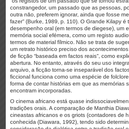
“os registos de um passado que se tornou estr
constrangedor, um passado que as pessoas, po
outra não, preferem ignorar, ainda que fosse me
fazer” (Burke, 1989, p. 110). O Grande Kilapy é
desempenho oral (em termos de diegese), um 
memória social efémera, como um registo audio
termos de material fílmico. Não se trata de suger
um retrato histórico preciso dos acontecimentos:
de ficção “baseada em factos reais”, como expli
abertura. No entanto, através do seu uso integr
arquivo, a ficção torna-se inseparável dos facto
ficcional funciona como uma espécie de folclor
forma de contar histórias em que as memórias 
encontram incorporadas.
O cinema africano está quase indissociavelment
tradições orais. A comparação de Manthia Diaw
cineastas africanos e os griots (contadores de his
conhecida (Diawara, 1992), tendo sido determin
consideração da dialética entre a tradição oral