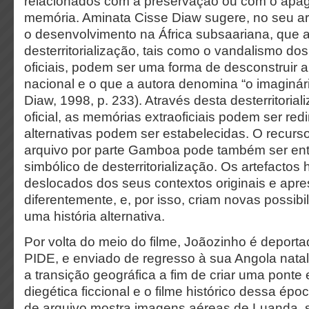
relacionados com a preservação ou com o ap
memória. Aminata Cisse Diaw sugere, no seu ar
o desenvolvimento na África subsaariana, que 
desterritorialização, tais como o vandalismo 
oficiais, podem ser uma forma de desconstruir a 
nacional e o que a
autora denomina “o imaginári
Diaw, 1998, p. 233). Através desta desterritorial
oficial, as memórias extraoficiais podem ser red
alternativas podem ser estabelecidas. O recurso
arquivo por parte Gamboa pode também ser en
simbólico de desterritorialização. Os artefactos h
deslocados dos seus contextos originais e apr
diferentemente, e, por isso, criam novas possibi
uma história alternativa.
Por volta do meio do filme, Joãozinho é deport
PIDE, e enviado de regresso à sua Angola nata
a transição geográfica a fim de criar uma ponte 
diegética ficcional e o filme histórico dessa ép
de arquivo mostra imagens aéreas de Luanda, 