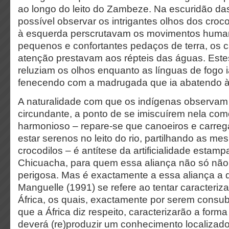
ao longo do leito do Zambeze. Na escuridão das
possível observar os intrigantes olhos dos croco
à esquerda perscrutavam os movimentos huma
pequenos e confortantes pedaços de terra, os 
atenção prestavam aos répteis das águas. Estes
reluziam os olhos enquanto as línguas de fogo 
fenecendo com a madrugada que ia abatendo às 
A naturalidade com que os indígenas observam 
circundante, a ponto de se imiscuírem nela co
harmonioso – repare-se que canoeiros e carre
estar serenos no leito do rio, partilhando as 
crocodilos – é antítese da artificialidade estam
Chicuacha, para quem essa aliança não só não
perigosa. Mas é exactamente a essa aliança a
Manguelle (1991) se refere ao tentar caracteriza
África, os quais, exactamente por serem consub
que a África diz respeito, caracterizarão a form
deverá (re)produzir um conhecimento localizad