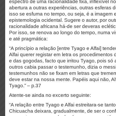
espectro de uma racionalidade fixa, inflexível no
abertura a outras experiências, outras esferas
isso se esfuma no tempo, ou seja, é a imagem 
epistemologia ocidental. Sugere o autor, por out
racionalidade africana há-de ser deveras eclética,
Por isso, se renova ao longo do tempo, numa v
e até pragmática:
“A princípio a relação [entre Tyago e Alfai] tend
Alfai querer registar em letra os procedimentos 
e das gogodas, facto que irritou Tyago, pois só
outros cabia passar o testemunho, dizia o messi
testemunhos não se fixam em letras que treme
deve estar na nossa mente. Papéis aqui não, Alf
Tyago.” – p.37
Atente-se ainda no excerto seguinte:
“A relação entre Tyago e Alfai estreitara-se tan
Chicuacha deixara, gradualmente, de ser o con