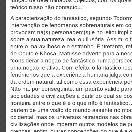
função de determinados objectos, com os quai
teórico russo não contactou.
A caracterização do fantástico, segundo Todoro
intervenção de fenómenos sobrenaturais em co
provocam na(s) personagem(s) e no leitor implíc
sobre a sua natureza real ou ilusória. Assim, o f
entre o maravilhoso e o estranho. Entretanto, re
de Couto e Khosa, Matusse adverte para a nec
“considerar a noção de fantástico numa perspec
uma noção relativa. Com efeito, o fantástico res
fenómenos que a experiência humana julga co
da ordem natural, tal como essa experiência pe
Não há, por conseguinte, um padrão válido par
sociedades e civilizações a partir do qual se p
fronteira entre o que é e o que não é fantástico
partem de uma visão do mundo assente no mode
ocidental, mas os universos retratados nas obr
civilizações onde imperam outros modelos de 
crenças, enfim, outras concepções do que é a o