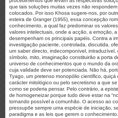
procedimentos que levam às respectivas soluç
que tais soluções muitas vezes não respondem
colocados. Por isso Khosa sugere-nos, por outr
esteira de Granger (1955), essa concepção rom
conhecimento, a qual faz predominar os valores 
valores intelectuais, onde a acção, a emoção, a
desempenham os principais papéis. Contra a 
investigação paciente, controlada, discutida, o
um saber directo, indecomponível, intraduzível
símbolo, mito, imaginação constituirão a porta 
universo de conhecimentos que o mundo da ora
cuja validade deve ser potenciada. Não há, por
Tyago, um pretenso monopólio científico, quiçá
carácter mitológico ou pelo secretismo a que se 
como se poderia pensar. Pelo contrário, a epist
de homogeneizar porque tudo deve estar na “n
tornando possível a comunhão. O acesso ao c
pressupõe sempre uma espécie de iniciação, sej
paradigma e as leis que gerem o conhecimento