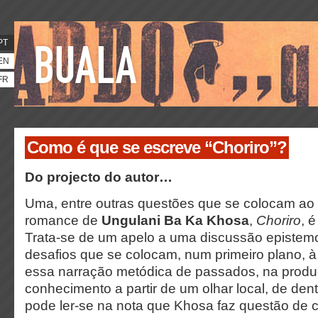
PT
EN
FR
Como é que se escreve “Choriro”?
Do projecto do autor…
Uma, entre outras questões que se colocam ao l
romance de
Ungulani Ba Ka Khosa
,
Choriro
, 
Trata-se de um apelo a uma discussão epistemo
desafios que se colocam, num primeiro plano, à c
essa narração metódica de passados, na prod
conhecimento a partir de um olhar local, de den
pode ler-se na nota que Khosa faz questão de co