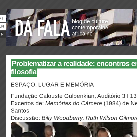
PT
blog de culture
EN
contemporaine
africaine
FR
Problematizar a realidade: encontros en
filosofia
ESPAÇO, LUGAR E MEMÓRIA
Fundação Calouste Gulbenkian, Auditório 3 I 1
Excertos de:
Memórias do Cárcere
(1984) de Ne
Santos
Discussão:
Billy Woodberry, Ruth Wilson Gilmor