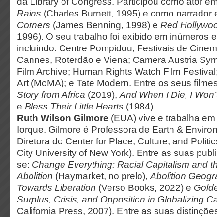
da Library of Congress. Participou como ator e
Rains
(Charles Burnett, 1995) e como narrador
Corners
(James Benning, 1998) e
Red Hollywo
1996). O seu trabalho foi exibido em inúmeros 
incluindo: Centre Pompidou; Festivais de Cinem
Cannes, Roterdão e Viena; Camera Austria Sy
Film Archive; Human Rights Watch Film Festiva
Art (MoMA); e Tate Modern. Entre os seus filme
Story from Africa
(2019),
And When I Die, I Won’
e
Bless Their Little Hearts
(1984).
Ruth Wilson Gilmore
(EUA) vive e trabalha em
Iorque. Gilmore é Professora de Earth & Enviro
Diretora do Center for Place, Culture, and Politi
City University of New York). Entre as suas pub
se:
Change Everything: Racial Capitalism and t
Abolition
(Haymarket, no prelo),
Abolition Geog
Towards Liberation
(Verso Books, 2022) e
Golde
Surplus, Crisis, and Opposition in Globalizing Ca
California Press, 2007). Entre as suas distinçõe