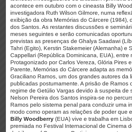
acontece em outubro com o cineasta Billy Wood
investigadora Ruth Wilson Gilmore, numa reflex
exibição da obra Memórias do Cárcere (1984), 
dos Santos. As restantes discussões e seminá
meses seguintes e serão comunicadas oportun
previstas as presenças de Ghalya Saadawi (Líba
Tahri (Egito), Kerstin Stakemeier (Alemanha) e 
Cappellari (República Dominicana, EUA), entre 
Protagonizado por Carlos Vereza, Glória Pires e
Parente, Memórias do Cárcere adapta as memór
Graciliano Ramos, um dos grandes autores da lit
publicadas postumamente. A prisão de Ramos o
regime de Getúlio Vargas devido à suspeita de 
Nelson Pereira dos Santos inspira-se no percur
Ramos pelo sistema penal para conduzir uma i
modo como operam as relações de poder que e
Billy Woodberry
(EUA) vive e trabalha em Lisbo
premiada no Festival Internacional de Cinema de