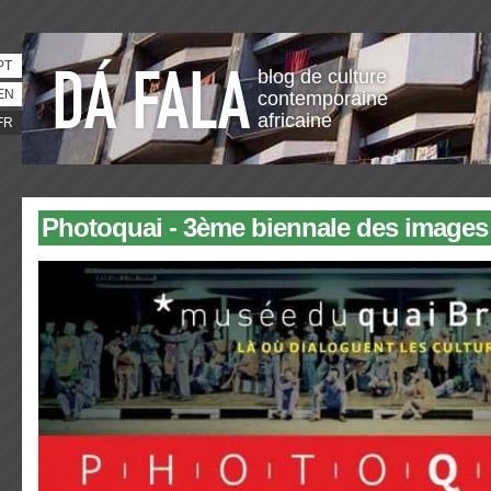
PT
blog de culture
EN
contemporaine
africaine
FR
Photoquai - 3ème biennale des image