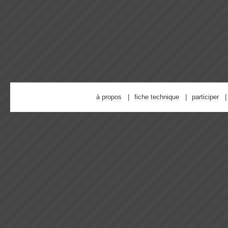
à propos
fiche technique
participer