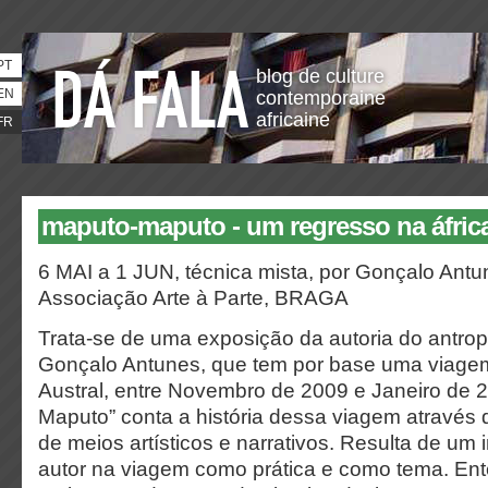
PT
blog de culture
EN
contemporaine
africaine
FR
maputo-maputo - um regresso na áfrica
6 MAI a 1 JUN, técnica mista, por Gonçalo Ant
Associação Arte à Parte, BRAGA
Trata-se de uma exposição da autoria do antropó
Gonçalo Antunes, que tem por base uma viagem 
Austral, entre Novembro de 2009 e Janeiro de 
Maputo” conta a história dessa viagem atravé
de meios artísticos e narrativos. Resulta de um
autor na viagem como prática e como tema. En