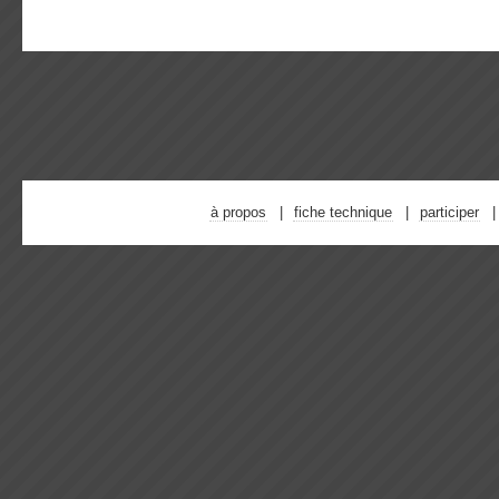
à propos
fiche technique
participer