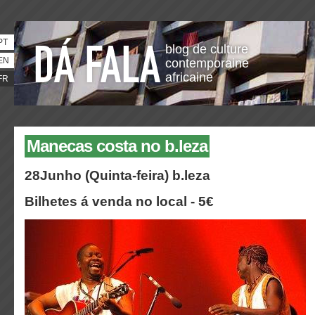
PT
blog de culture
EN
contemporaine
africaine
FR
Manecas costa no b.leza
28Junho (Quinta-feira) b.leza
Bilhetes á venda no local - 5€