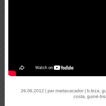
26.06.2012 | par
martacacador
|
b.leza
,
g
costa
,
guiné-bi