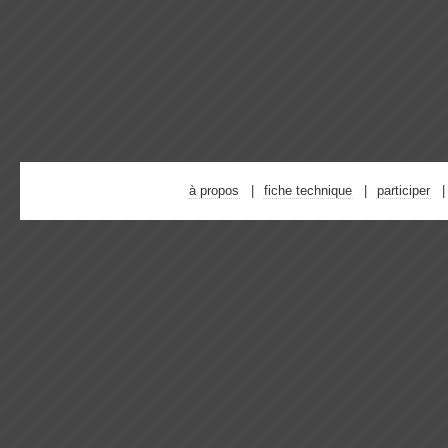
à propos
fiche technique
participer