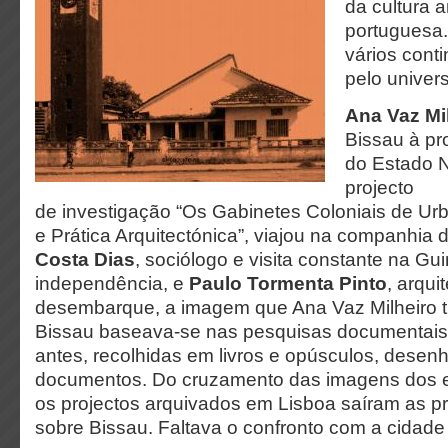
da cultura a
portuguesa.
vários cont
pelo univer
Ana Vaz Mi
Bissau à pr
do Estado 
projecto
de investigação “Os Gabinetes Coloniais de Ur
e Prática Arquitectónica”, viajou na companhia 
Costa Dias
, sociólogo e visita constante na Gu
independência, e
Paulo Tormenta Pinto
, arqui
desembarque, a imagem que Ana Vaz Milheiro t
Bissau baseava-se nas pesquisas documentais, 
antes, recolhidas em livros e opúsculos, desenh
documentos. Do cruzamento das imagens dos e
os projectos arquivados em Lisboa saíram as pri
sobre Bissau. Faltava o confronto com a cidade “