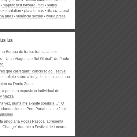
maputo fast forward (mff)
noites
s
plantation
plataformas
ritchaz cabral
ena pires
violência sexual
world press
lus lus
 na Europa do tráfico transatlântico
ós – Uma Viagem ao Sul Global", de Paulo
ho
res que carregam”: concurso do Festival
to reflete sobre a força feminina cotidiana
oten na Dentu Zona,
, a primeira exposição individual de
y Mazza
ma vez, numa meia-noite sombria…”: O
clandestino de Pere Portabella no final
nquismo
ta angolana Pocas Pascoal apresenta
to Change" durante o Festival de Locarno