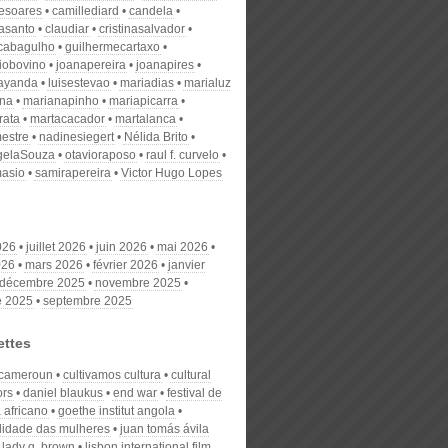
desoares
camillediard
candela
nasanto
claudiar
cristinasalvador
scabagulho
guilhermecartaxo
iobovino
joanapereira
joanapires
ayanda
luisestevao
mariadias
marialuz
ana
marianapinho
mariapicarra
rata
martacacador
martalanca
estre
nadinesiegert
Nélida Brito
gelaSouza
otavioraposo
raul f. curvelo
masio
samirapereira
Victor Hugo Lopes
026
juillet 2026
juin 2026
mai 2026
026
mars 2026
février 2026
janvier
décembre 2025
novembre 2025
e 2025
septembre 2025
ettes
cameroun
cultivamos cultura
cultural
ors
daniel blaukus
end war
festival de
 africano
goethe institut angola
ilidade das mulheres
juan tomás ávila
lady g. brown
lisbon international film