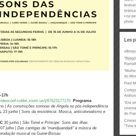
festival
branca
rui p
photo
Les p
vítimas
"Bijag
Ramal
“Mulhe
do Minu
Fred M
Cortejo
-17h
Anthon
/videoconf-colibri.zoom.us/j/87623177170
Programa
“Era u
ho |
As construções sonoras de Angola no pós-independência
cinema 
L
23 junho |
Sons da resistência: Música, anticolonialismo e
do Fra
Cineas
UC
30 junho |
São Tomé e Príncipe: Sons das ilhas
"Time 
07 julho |
Das cantigas de “mandjuandadi” à música de
a produção musical na Guiné-Bissau