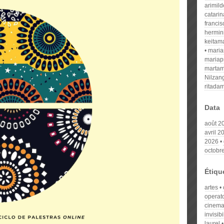
arimil
catari
franci
hermin
keitam
mari
mariap
martam
Nilzan
ritada
Data
août 2
avril 2
2026
octobr
Étiqu
artes
operat
cinema
invisib
laurel