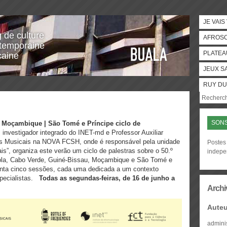
JE VAIS
g de culture
AFROS
temporaine
PLATEA
caine
JEUX S
RUY DU
SONS
| Moçambique | São Tomé e Príncipe
ciclo de
investigador integrado do INET-md e Professor Auxiliar
s Musicais na NOVA FCSH, onde é responsável pela unidade
Postes 
ais”, organiza este verão um ciclo de palestras sobre o 50.º
indepe
gola, Cabo Verde, Guiné-Bissau, Moçambique e São Tomé e
 conta cinco sessões, cada uma dedicada a um contexto
specialistas.
Todas as segundas-feiras, de 16 de junho a
Archi
Auteu
admini