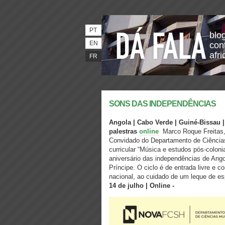
PT
blo
EN
con
afri
FR
SONS DAS INDEPENDÊNCIAS
Angola | Cabo Verde | Guiné-Bissau 
palestras
online
Marco Roque Freitas, 
Convidado do Departamento de Ciência
curricular “Música e estudos pós-coloni
aniversário das independências de An
Príncipe. O ciclo é de entrada livre e
nacional, ao cuidado de um leque de e
14 de julho | Online -