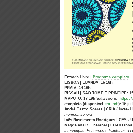
Entrada Livre |
Programa completo
LISBOA | LUANDA: 16-18h
PRAIA: 14-16h
BISSAU | SÃO TOMÉ E PRÍNCIPE: 15
MAPUTO: 17-19h
Sala zoom:
https:/
completo (disponível
em .pdf
)
:
16 jun
André Castro Soares | CRIA / Iscte-IU
memória sonora
Inês Nascimento Rodrigues | CES - 
Magdalena B. Chambel | CH-ULisboa
intervenção: Percursos e trajetórias d