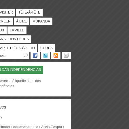
 VISITER
TÊTE-À-TÊTE
CREEN
À LIRE
MUKANDA
UX
LA VILLE
ANS FRONTIÈRES
ARTE DE CARVALHO
CORPS
 DAS INDEPENDÊNCIAS
avec la étiquette sons das
ndências
ves
r
strador
adrianabarbosa
Alícia Gaspar