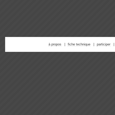
à propos
fiche technique
participer