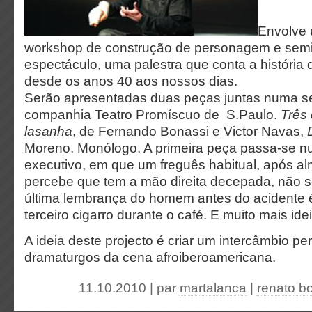
Envolve 
workshop de construção de personagem e semi
espectáculo, uma palestra que conta a história d
desde os anos 40 aos nossos dias.
Serão apresentadas duas peças juntas numa s
companhia Teatro Promíscuo de S.Paulo.
Três 
lasanha
, de Fernando Bonassi e Victor Navas,
D
Moreno. Monólogo. A primeira peça passa-se n
executivo, em que um freguês habitual, após a
percebe que tem a mão direita decepada, não 
última lembrança do homem antes do acidente 
terceiro cigarro durante o café. E muito mais idei
A ideia deste projecto é criar um intercâmbio p
dramaturgos da cena afroiberoamericana.
11.10.2010 | par
martalanca
|
renato bo