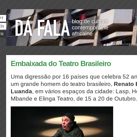
PT
blog de culture
EN
contemporaine
africaine
FR
Embaixada do Teatro Brasileiro
Uma digressão por 16 países que celebra 52 an
um grande homem do teatro brasileiro,
Renato 
Luanda
, em vários espaços da cidade: Lasp, H
Mbande e Elinga Teatro, de 15 a 20 de Outubro