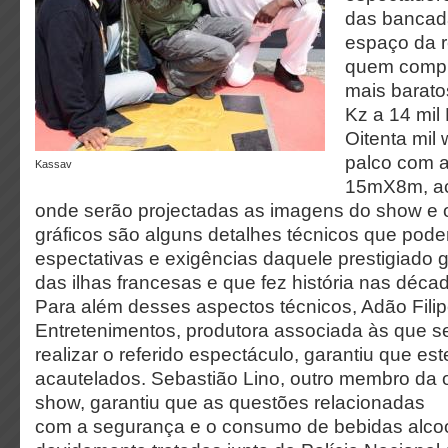
das bancad
espaço da r
quem compr
mais barato
Kz a 14 mil 
Oitenta mil
palco com 
Kassav
15mX8m, ac
onde serão projectadas as imagens do show e 
gráficos são alguns detalhes técnicos que pod
espectativas e exigências daquele prestigiado 
das ilhas francesas e que fez história nas déca
Para além desses aspectos técnicos, Adão Filipe
Entretenimentos, produtora associada às que s
realizar o referido espectáculo, garantiu que es
acautelados. Sebastião Lino, outro membro da 
show, garantiu que as questões relacionadas
com a segurança e o consumo de bebidas alcoó