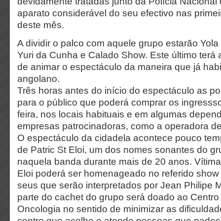
devidamente tratadas junto da Polícia Nacional
aparato considerável do seu efectivo nas primei
deste mês.
A dividir o palco com aquele grupo estarão Yol
Yuri da Cunha e Calado Show. Este último terá 
de animar o espectáculo da maneira que já habi
angolano.
Três horas antes do início do espectáculo as po
para o público que poderá comprar os ingresssos
feira, nos locais habituais e em algumas depen
empresas patrocinadoras, como a operadora de 
O espectáculo da cidadela acontece pouco tem
de Patric St Eloi, um dos nomes sonantes do gr
naquela banda durante mais de 20 anos. Vítima 
Eloi poderá ser homenageado no referido show
seus que serão interpretados por Jean Philipe Ma
parte do cachet do grupo será doado ao Centro
Oncologia no sentido de minimizar as dificulda
centro que acolhe e atende pessoas que pade