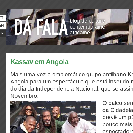
PT
blog de culture
EN
contemporaine
africaine
FR
Kassav em Angola
Mais uma vez o emblemático grupo antilhano K
Angola para um espectáculo que está inserido n
do dia da Independencia Nacional, que se assin
Novembro.
O palco ser
da Cidadela
prevê um p
pouco mais 
espectadore