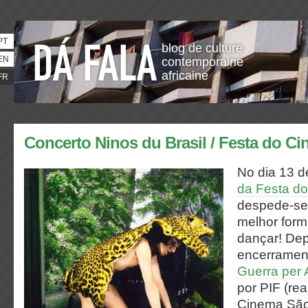
PT
blog de culture
EN
contemporaine
africaine
FR
Concerto Ninos du Brasil / Festa do Ci
No dia 13 de
da Festa do
despede-se
melhor form
dançar!
Dep
encerrament
Guerra per
por PIF (rea
Cinema São