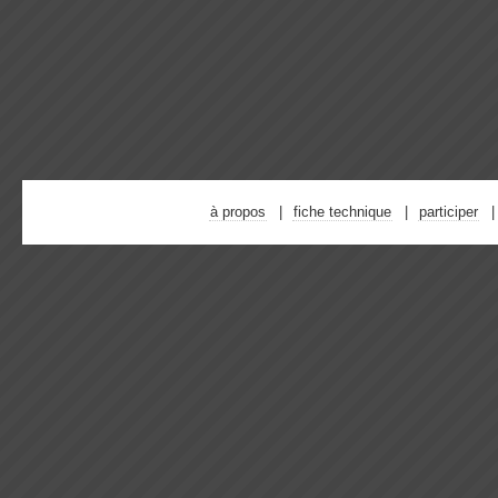
à propos
fiche technique
participer