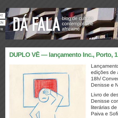
PT
blog de culture
EN
contemporaine
africaine
FR
DUPLO VÊ — lançamento Inc., Porto, 1 
Lançamento 
edições de a
18h/
Conver
Denisse e N
Livro de de
Denisse com
literárias d
Paiva e Sof