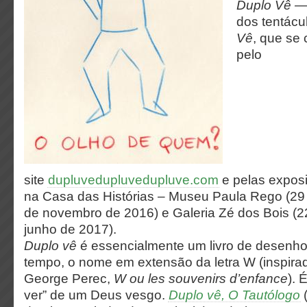
Duplo Vê —
dos tentácu
Vê
, que s
pelo
site
dupluvedupluvedupluve.com
e pelas expos
na Casa das Histórias – Museu Paula Rego (29
de novembro de 2016) e Galeria Zé dos Bois (22
junho de 2017).
Duplo vê
é essencialmente um livro de desenh
tempo, o nome em extensão da letra W (inspirad
George Perec,
W ou les souvenirs d’enfance
). 
ver” de um Deus vesgo.
Duplo vê, O Tautólogo