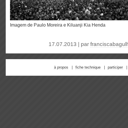
imagem de Paulo Moreira e Kiluanji Kia Henda
17.07.2013 | par
franciscabagul
à propos
fiche technique
participer