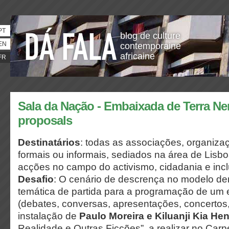
PT
blog de culture
EN
contemporaine
africaine
FR
Sala da Nação - Embaixada de Terra Ne
proposals
Destinatários
: todas as associações, organiza
formais ou informais, sediados na área de Lis
acções no campo do activismo, cidadania e incl
Desafio
:
O cenário de descrença no modelo dem
temática de partida para a programação de um
(debates, conversas, apresentações, concertos,
instalação de
Paulo Moreira
e
Kiluanji Kia He
Realidade e Outras Ficções”, a realizar no Car