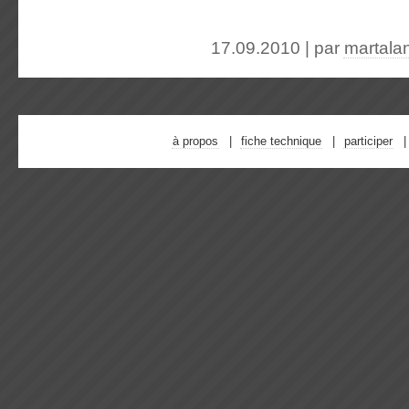
17.09.2010 | par
martala
à propos
fiche technique
participer