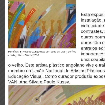
Esta exposi
instalação,
vida cidade
contrastes,
outros porm
obras têm c
entre os edi
Heroínas II (Nossas Zungueiras de Todos os Dias), acrílico
imponentes
s/ tela, 140 x 100 cm, 2010
uma coabita
o velho. Este artista plástico angolano vive e t
membro da União Nacional de Artistas Plásticos
Educação Visual. Como curador produziu expos
VAN, Ana Silva e Paulo Kussy.