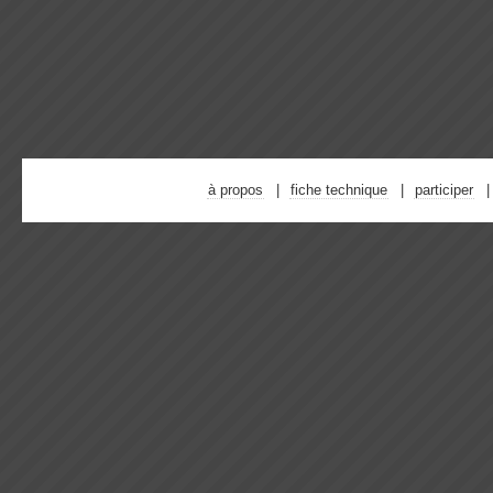
à propos
fiche technique
participer