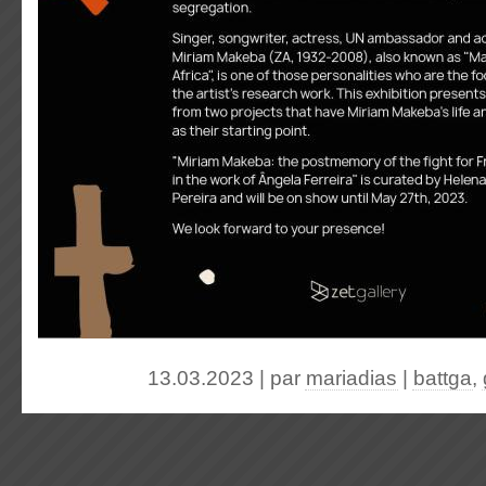
13.03.2023 | par
mariadias
|
battga
,