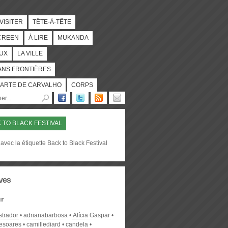
 VISITER
TÊTE-À-TÊTE
CREEN
À LIRE
MUKANDA
UX
LA VILLE
ANS FRONTIÈRES
ARTE DE CARVALHO
CORPS
 TO BLACK FESTIVAL
avec la étiquette Back to Black Festival
ves
r
strador
adrianabarbosa
Alícia Gaspar
desoares
camillediard
candela