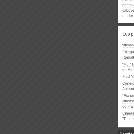
panos 
cabove
reader
Les p
vítimas
"Bijag
Ramal
“Mulhe
do Minu
Fred M
Cortejo
Anthon
“Era u
cinema 
do Fra
Cineas
"Time 