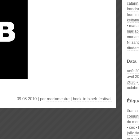
catari
franci
hermin
keitam
mari
mariap
martam
Nilzan
ritada
Data
août 2
avril 2
2026
octobr
09.08.2010 | par
martamestre
|
back to black festival
Étiqu
#rama e
comuni
da mem
cec
joão fi
mar fa