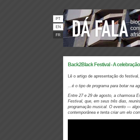
PT
blo
EN
con
afri
FR
Back2Black Festival - A celebração
Lê o artigo de apresentação do festival,
…é o tipo de programa para botar na a
Entre 27 e 29 de agosto, a charmosa E
Festival, que, em seus três dias, reuni
programação musical. O evento — algo c
contemporânea e tenta criar um elo com