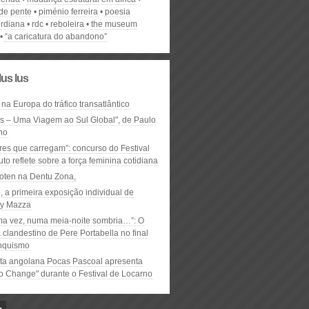
de pente
piménio ferreira
poesia
rdiana
rdc
reboleira
the museum
“a caricatura do abandono”
lus lus
 na Europa do tráfico transatlântico
ós – Uma Viagem ao Sul Global", de Paulo
ho
res que carregam”: concurso do Festival
to reflete sobre a força feminina cotidiana
oten na Dentu Zona,
, a primeira exposição individual de
y Mazza
ma vez, numa meia-noite sombria…”: O
clandestino de Pere Portabella no final
nquismo
ta angolana Pocas Pascoal apresenta
to Change" durante o Festival de Locarno