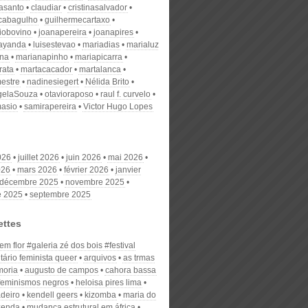
nasanto
claudiar
cristinasalvador
scabagulho
guilhermecartaxo
iobovino
joanapereira
joanapires
ayanda
luisestevao
mariadias
marialuz
ana
marianapinho
mariapicarra
rata
martacacador
martalanca
estre
nadinesiegert
Nélida Brito
gelaSouza
otavioraposo
raul f. curvelo
masio
samirapereira
Victor Hugo Lopes
026
juillet 2026
juin 2026
mai 2026
026
mars 2026
février 2026
janvier
décembre 2025
novembre 2025
e 2025
septembre 2025
ettes
m flor #galeria zé dos bois #festival
tário feminista queer
arquivos
as trmas
oria
augusto de campos
cahora bassa
feminismos negros
heloisa pires lima
adeiro
kendell geers
kizomba
maria do
zenda
mudança estrutural em áfrica