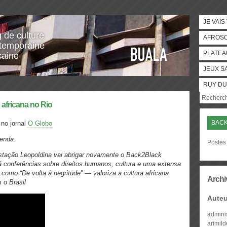
JE VAIS
g de culture
AFROS
temporaine
PLATEA
caine
JEUX S
RUY DU
 africana no Rio
BACK
 no jornal
O Globo
genda.
Postes 
stação Leopoldina vai abrigar novamente o Back2Black
rá conferências sobre direitos humanos, cultura e uma extensa
omo “De volta à negritude” — valoriza a cultura africana
Archi
 o Brasil
Auteu
admini
arimil