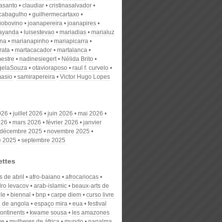
nasanto
claudiar
cristinasalvador
scabagulho
guilhermecartaxo
iobovino
joanapereira
joanapires
ayanda
luisestevao
mariadias
marialuz
ana
marianapinho
mariapicarra
rata
martacacador
martalanca
estre
nadinesiegert
Nélida Brito
gelaSouza
otavioraposo
raul f. curvelo
masio
samirapereira
Victor Hugo Lopes
026
juillet 2026
juin 2026
mai 2026
026
mars 2026
février 2026
janvier
décembre 2025
novembre 2025
e 2025
septembre 2025
ettes
 de abril
afro-baiano
afrocariocas
dro levacov
arab-islamic
beaux-arts de
le
biennal
bnp
carpe diem
curso livre
a de angola
espaço mira
eua
festival
ontinents
kwame sousa
les amazones
ue
mulheres de áfrica
mundo
napalma