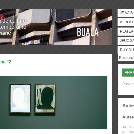
JE VAIS
g de culture
AFROS
temporaine
PLATEA
caine
JEUX S
RUY DU
rio #2
ANA 
Postes 
Archi
Auteu
admini
arimil