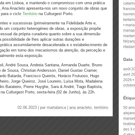
tada em Lisboa, e mantendo o compromisso com uma prática
catari
, Ana Anacleto apresenta-nos um novo conjunto de obras que
franci
 para o ciclo
Território
na Culturgest Porto.
hermin
keitam
tes e sucessivas (primeiramente na Fidelidade Arte e,
mari
ndo um conjunto heterogéneo de obras, a exposição propõe
mariap
cessual da própria curadoria quanto sobre a sua dimensão
martam
a possibilidade de lhes aplicar outras durações e
Nilzan
 prática assumidamente desacelerada e o estabelecimento de
ritada
gação em torno dos mecanismos da atenção, da perceção e
ualmente esta exposição.
Data
il, André Sousa, Andreia Santana, Armanda Duarte, Bruno
août 2
 de Sousa, Christian Andersson, Daniel Gustav Cramer,
avril 2
rdo Batarda, Francisco Queirós, Horácio Frutuoso, Hugo
2026
heiro, Jorge Queiroz, José Loureiro, Luísa Mota, Madalena
octobr
o Barateiro, Pierre Huyghe, Sara & André, Tiago Baptista,
na Culturgest Porto, sexta-feira (02 de Junho), às 22h.
Étiqu
02.06.2023 | par
martalanca
|
ana anacleto
,
território
50 anos
alejan
marseil
históri
des 3 c
d’afriq