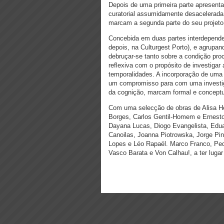
Depois de uma primeira parte apresen
curatorial assumidamente desacelerada
marcam a segunda parte do seu projeto
Concebida em duas partes interdependen
depois, na Culturgest Porto), e agrupa
debruçar-se tanto sobre a condição pro
reflexiva com o propósito de investigar 
temporalidades. A incorporação de uma
um compromisso para com uma investi
da cognição, marcam formal e concept
Com uma selecção de obras de Alisa He
Borges, Carlos Gentil-Homem e Ernesto
Dayana Lucas, Diogo Evangelista, Edua
Canoilas, Joanna Piotrowska, Jorge Pin
Lopes e Léo Rapaël. Marco Franco, Pedr
Vasco Barata e Von Calhau!, a ter lugar 