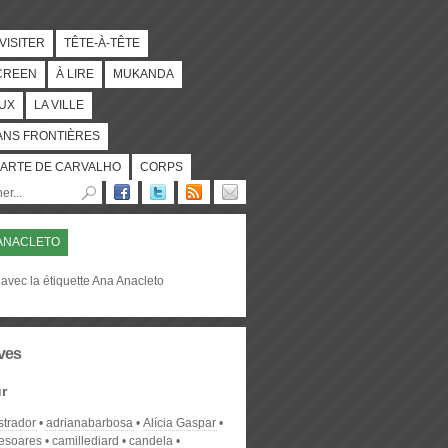
 VISITER
TÊTE-À-TÊTE
CREEN
À LIRE
MUKANDA
UX
LA VILLE
ANS FRONTIÈRES
ARTE DE CARVALHO
CORPS
ANACLETO
avec la étiquette Ana Anacleto
ves
r
strador
adrianabarbosa
Alícia Gaspar
desoares
camillediard
candela