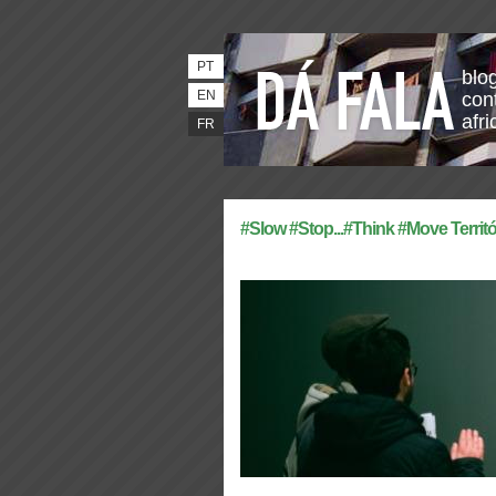
PT
blo
EN
con
afri
FR
#Slow #Stop...#Think #Move Territó