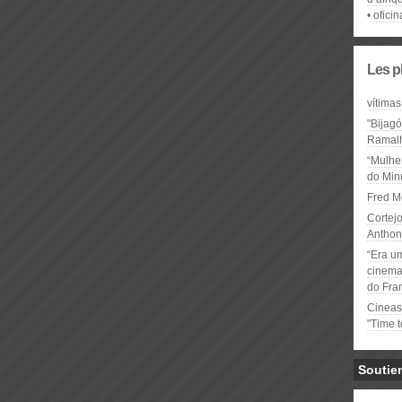
ofici
Les p
vítimas
"Bijag
Ramal
“Mulhe
do Minu
Fred M
Cortejo
Anthon
“Era u
cinema 
do Fra
Cineas
"Time 
Soutie