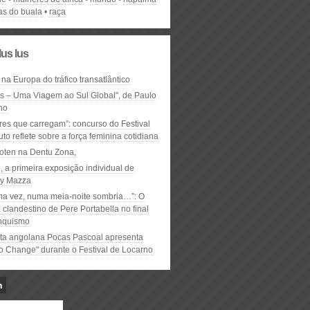
nas do buala
raça
lus lus
 na Europa do tráfico transatlântico
ós – Uma Viagem ao Sul Global", de Paulo
ho
res que carregam”: concurso do Festival
to reflete sobre a força feminina cotidiana
oten na Dentu Zona,
, a primeira exposição individual de
y Mazza
ma vez, numa meia-noite sombria…”: O
clandestino de Pere Portabella no final
nquismo
ta angolana Pocas Pascoal apresenta
to Change" durante o Festival de Locarno
n