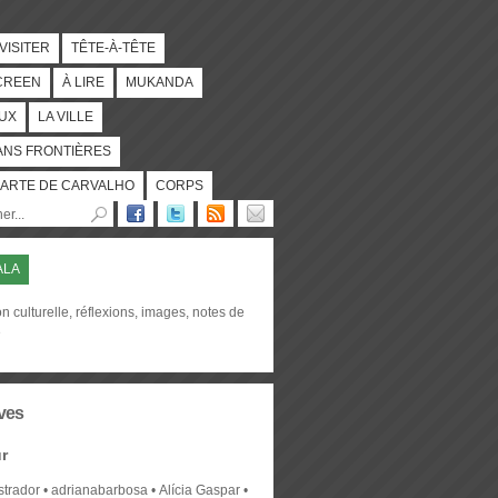
 VISITER
TÊTE-À-TÊTE
CREEN
À LIRE
MUKANDA
UX
LA VILLE
ANS FRONTIÈRES
ARTE DE CARVALHO
CORPS
ALA
on culturelle, réflexions, images, notes de
e
ves
r
strador
adrianabarbosa
Alícia Gaspar