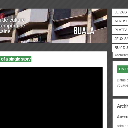
JE VAIS
g de culture
AFROS
temporaine
PLATEA
caine
JEUX S
RUY DU
f a single story
DÁ F
Diffusi
voyag
Archi
Auteu
admini