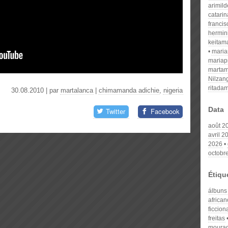
arimil
catari
franci
hermin
keitam
mari
mariap
martam
Nilzan
ritada
30.08.2010 | par
martalanca
|
chimamanda adichie
,
nigeria
Data
Twitter
Facebook
août 2
avril 2
2026
octobr
Étiqu
álbuns
african
ficcio
freitas
mourad