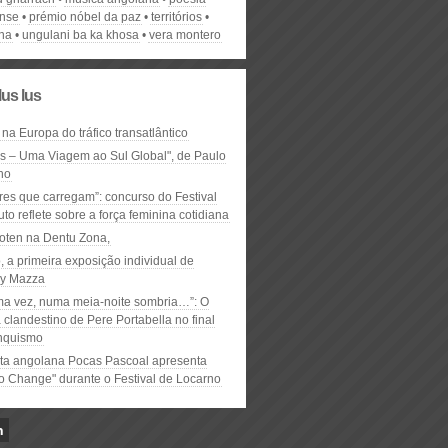
nse
prémio nóbel da paz
territórios
ena
ungulani ba ka khosa
vera montero
lus lus
 na Europa do tráfico transatlântico
ós – Uma Viagem ao Sul Global", de Paulo
ho
res que carregam”: concurso do Festival
to reflete sobre a força feminina cotidiana
oten na Dentu Zona,
, a primeira exposição individual de
y Mazza
ma vez, numa meia-noite sombria…”: O
clandestino de Pere Portabella no final
nquismo
ta angolana Pocas Pascoal apresenta
to Change" durante o Festival de Locarno
n