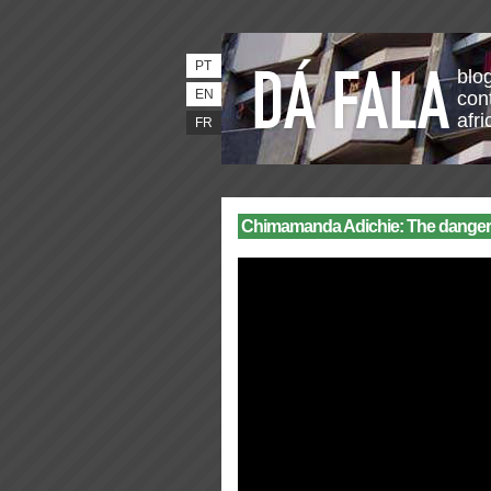
PT
blo
EN
con
afri
FR
Chimamanda Adichie: The danger o