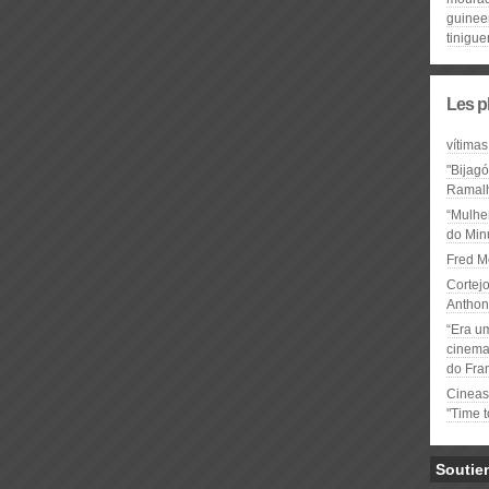
guinee
tinigu
Les p
vítimas
"Bijag
Ramal
“Mulhe
do Minu
Fred M
Cortejo
Anthon
“Era u
cinema 
do Fra
Cineas
"Time 
Soutie