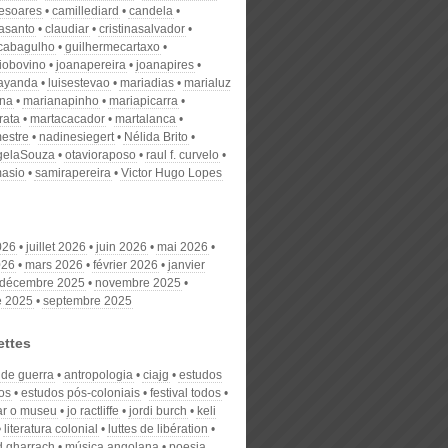
desoares
camillediard
candela
nasanto
claudiar
cristinasalvador
scabagulho
guilhermecartaxo
iobovino
joanapereira
joanapires
ayanda
luisestevao
mariadias
marialuz
ana
marianapinho
mariapicarra
rata
martacacador
martalanca
estre
nadinesiegert
Nélida Brito
gelaSouza
otavioraposo
raul f. curvelo
masio
samirapereira
Victor Hugo Lopes
026
juillet 2026
juin 2026
mai 2026
026
mars 2026
février 2026
janvier
décembre 2025
novembre 2025
e 2025
septembre 2025
ettes
 de guerra
antropologia
ciajg
estudos
os
estudos pós-coloniais
festival todos
nar o museu
jo ractliffe
jordi burch
keli
literatura colonial
luttes de libération
 gharrach
música angolana
poesia