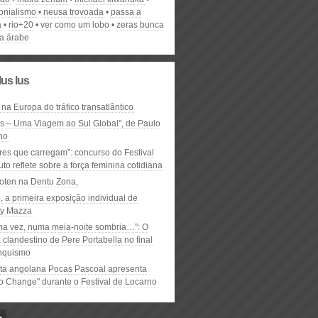
onialismo
neusa trovoada
passa a
a
rio+20
ver como um lobo
zeras bunca
ua árabe
lus lus
 na Europa do tráfico transatlântico
ós – Uma Viagem ao Sul Global", de Paulo
ho
res que carregam”: concurso do Festival
to reflete sobre a força feminina cotidiana
oten na Dentu Zona,
, a primeira exposição individual de
y Mazza
ma vez, numa meia-noite sombria…”: O
clandestino de Pere Portabella no final
nquismo
ta angolana Pocas Pascoal apresenta
to Change" durante o Festival de Locarno