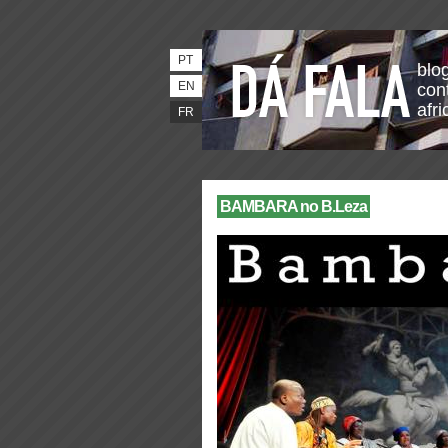
PT
blo
EN
con
afri
FR
BAMBARA no B.Leza