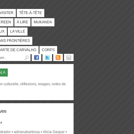
 VISITER
TÊTE-À-TÊTE
CREEN
À LIRE
MUKANDA
UX
LA VILLE
ANS FRONTIÈRES
ARTE DE CARVALHO
CORPS
ALA
on culturelle, réflexions, images, notes de
e
ves
r
strador
adrianabarbosa
Alícia Gaspar