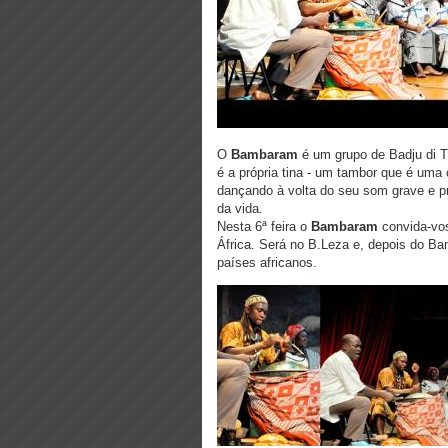
O
Bambaram
é um grupo de Badju di T
é a própria tina - um tambor que é uma
dançando à volta do seu som grave e 
da vida.
Nesta 6ª feira o
Bambaram
convida-vo
África. Será no B.Leza e, depois do Ba
países africanos.