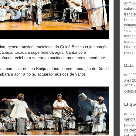
arimil
catari
franci
hermin
keitam
mari
mariap
martam
ina, género musical tradicional da Guiné-Bissau cujo coração
Nilzan
 cabaça, tocada à superfície da água. Cantando e
ritada
profundo, celebram-se em comunidade momentos importante
Data
s a participar do seu Badju di Tina de comemoração do Dia de
mbaram abrir a noite, actuarão músicos de vários
août 2
avril 2
2026
octobr
Étiqu
arquiv
carlota
palavr
de ciên
sebast