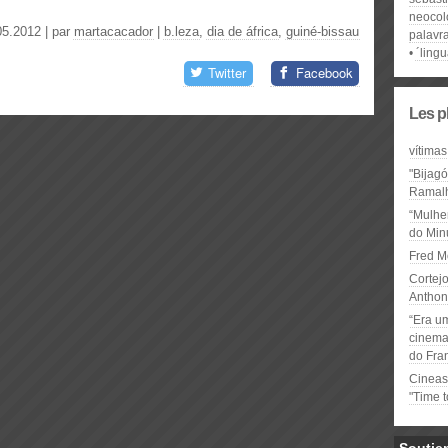
neocol
05.2012 | par
martacacador
|
b.leza
,
dia de áfrica
,
guiné-bissau
palavr
´ling
Twitter
Facebook
Les p
vítimas
"Bijag
Ramal
“Mulhe
do Minu
Fred M
Cortejo
Anthon
“Era u
cinema 
do Fra
Cineas
"Time 