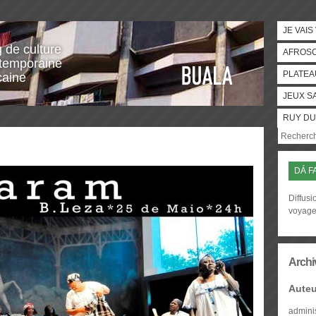
JE VAIS
g de culture
AFROS
temporaine
PLATEA
caine
JEUX S
RUY DU
DÁ F
Diffusi
voyag
Archi
Auteu
admini