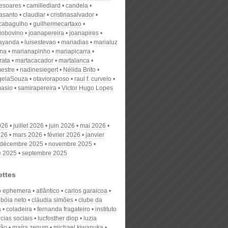
desoares
camillediard
candela
nasanto
claudiar
cristinasalvador
scabagulho
guilhermecartaxo
iobovino
joanapereira
joanapires
ayanda
luisestevao
mariadias
marialuz
ana
marianapinho
mariapicarra
rata
martacacador
martalanca
estre
nadinesiegert
Nélida Brito
gelaSouza
otavioraposo
raul f. curvelo
masio
samirapereira
Victor Hugo Lopes
026
juillet 2026
juin 2026
mai 2026
026
mars 2026
février 2026
janvier
décembre 2025
novembre 2025
e 2025
septembre 2025
ettes
o ephemera
atlântico
carlos garaicoa
 bóia neto
cláudia simões
clube da
a
coladeira
fernanda fragateiro
instituto
cias sociais
lucfosther diop
luzia
ião
maíra zenum
michael kiwanuka