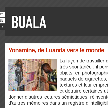
PT
EN
FR
Yonamine, de Luanda vers le monde
La façon de travailler
très spontanée : il pe
objets, en photograph
paquets de cigarettes,
textures et leur empre
et détruire certaines ut
donner d’autres lectures sémiotiques, réinvent
d’autres mémoires dans un registre d’intelligib