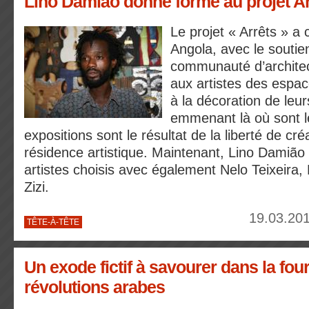
Lino Damião donne forme au projet Ar
Le projet « Arrêts » 
Angola, avec le soutie
communauté d’architec
aux artistes des espac
à la décoration de leu
emmenant là où sont l
expositions sont le résultat de la liberté de cr
résidence artistique. Maintenant, Lino Damião
artistes choisis avec également Nelo Teixeira,
Zizi.
19.03.201
TÊTE-À-TÊTE
Un exode fictif à savourer dans la fou
révolutions arabes