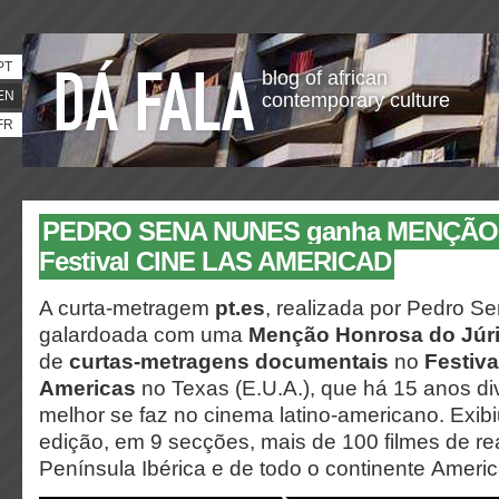
PT
blog of african
EN
contemporary culture
FR
PEDRO SENA NUNES ganha MENÇÃO
Festival CINE LAS AMERICAD
A curta-metragem
pt.es
, realizada por Pedro S
galardoada com uma
Menção Honrosa do Júri
de
curtas-metragens documentais
no
Festiva
Americas
no Texas (E.U.A.), que há 15 anos di
melhor se faz no cinema latino-americano. Exib
edição, em 9 secções, mais de 100 filmes de re
Península Ibérica e de todo o continente Ameri