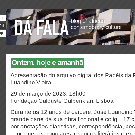
PT
blog of african
EN
contemporary culture
FR
Ontem, hoje e amanhã
A
presentação do arquivo digital dos Papéis da 
Luandino Vieira
29 de março de 2023, 18h00
Fundação Calouste Gulbenkian, Lisboa
Durante os 12 anos de cárcere, José Luandino 
grande parte da sua obra ficcional e coligiu 1
por anotações diarísticas, correspondência, po
cancioneiros populares, esboços literários e exe