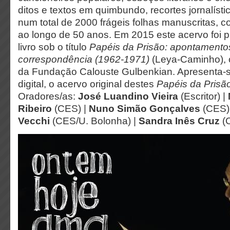
ditos e textos em quimbundo, recortes jornalíst
num total de 2000 frágeis folhas manuscritas, c
ao longo de 50 anos. Em 2015 este acervo foi 
livro sob o título
Papéis da Prisão: apontamentos,
correspondência (1962-1971)
(Leya-Caminho), 
da Fundação Calouste Gulbenkian. Apresenta-s
digital, o acervo original destes
Papéis da Prisã
Oradores/as:
José Luandino Vieira
(Escritor) |
Ribeiro
(CES) |
Nuno Simão Gonçalves
(CES)
Vecchi
(CES/U. Bolonha) |
Sandra Inês Cruz
(