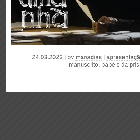
24.03.2023 | by
mariadias
|
apresentaç
manuscrito
,
papéis da pris