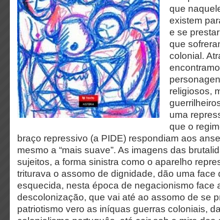
que naquele
existem para
e se prestar
que sofrera
colonial. At
encontramo
personagens
religiosos, m
guerrilheir
uma repres
que o regim
braço repressivo (a PIDE) respondiam aos anse
mesmo a “mais suave”. As imagens das brutali
sujeitos, a forma sinistra como o aparelho repre
triturava o assomo de dignidade, dão uma face
esquecida, nesta época de negacionismo face a
descolonização, que vai até ao assomo de se pr
patriotismo vero as iníquas guerras coloniais, 