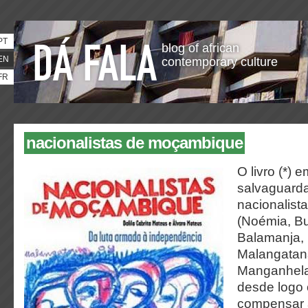
PT
blog of african
EN
contemporary culture
FR
nacionalistas de moçambique
O livro (*) 
salvaguard
nacionalis
(Noémia, B
Balamanja,
Malangatan
Manganhela
desde logo 
compensar 