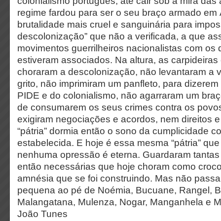
colonialismo português, até cair sob a mira da
regime fardou para ser o seu braço armado em Á
brutalidade mais cruel e sanguinária para impossi
descolonização” que não a verificada, a que ass
movimentos guerrilheiros nacionalistas com os
estiveram associados. Na altura, as carpideiras
choraram a descolonização, não levantaram a 
grito, não imprimiram um panfleto, para dizerem
PIDE e do colonialismo, não agarraram um braç
de consumarem os seus crimes contra os povos
exigiram negociações e acordos, nem direitos e
“pátria” dormia então o sono da cumplicidade 
estabelecida. E hoje é essa mesma “pátria” que
nenhuma opressão é eterna. Guardaram tantas 
então necessárias que hoje choram como croco
amnésia que se foi construindo. Mas não pass
pequena ao pé de Noémia, Bucuane, Rangel, B
Malangatana, Mulenza, Nogar, Manganhela e M
João Tunes