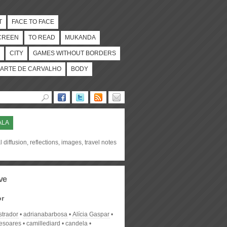
T
FACE TO FACE
CREEN
TO READ
MUKANDA
CITY
GAMES WITHOUT BORDERS
ARTE DE CARVALHO
BODY
ALA
l diffusion, reflections, images, travel notes
ve
or
strador
adrianabarbosa
Alícia Gaspar
desoares
camillediard
candela