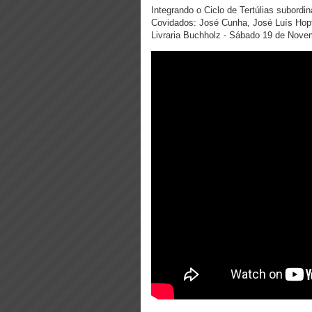
Integrando o Ciclo de Tertúlias subord
Covidados: José Cunha, José Luís Hopff
Livraria Buchholz - Sábado 19 de Nove