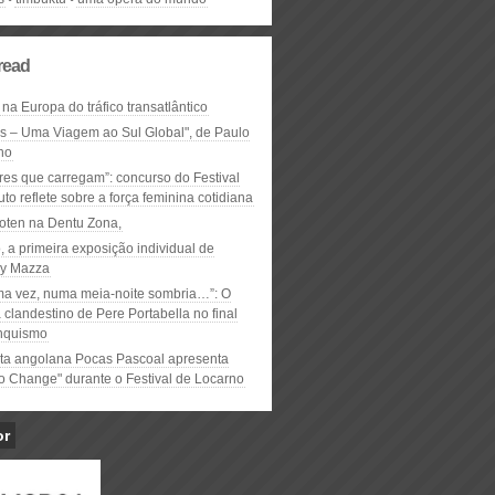
read
 na Europa do tráfico transatlântico
ós – Uma Viagem ao Sul Global", de Paulo
ho
res que carregam”: concurso do Festival
to reflete sobre a força feminina cotidiana
oten na Dentu Zona,
, a primeira exposição individual de
y Mazza
ma vez, numa meia-noite sombria…”: O
clandestino de Pere Portabella no final
nquismo
ta angolana Pocas Pascoal apresenta
to Change" durante o Festival de Locarno
or