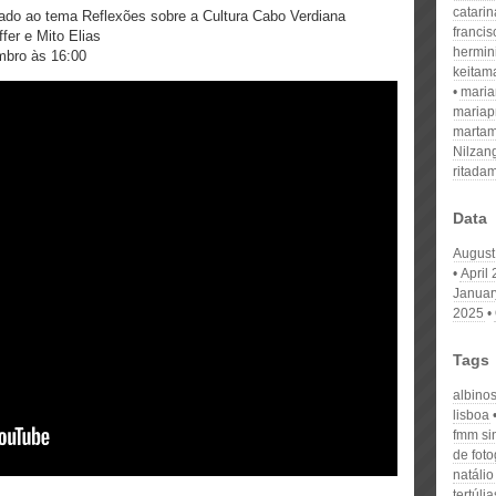
catari
inado ao tema Reflexões sobre a Cultura Cabo Verdiana
franci
er e Mito Elias
hermin
mbro às 16:00
keitam
mari
mariap
martam
Nilzan
ritada
Data
August
April
Januar
2025
Tags
albino
lisboa
fmm si
de foto
natálio
tertúlia