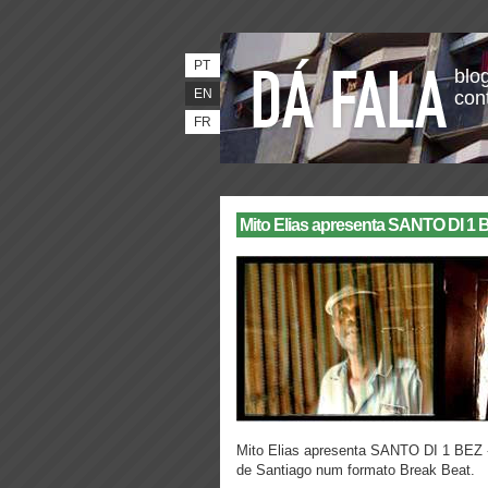
PT
blog
EN
con
FR
Mito Elias apresenta SANTO DI 1 
Mito Elias apresenta SANTO DI 1 BEZ - 
de Santiago num formato Break Beat.