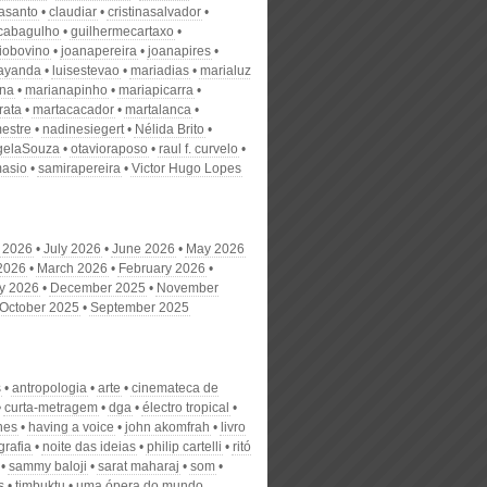
nasanto
claudiar
cristinasalvador
scabagulho
guilhermecartaxo
iobovino
joanapereira
joanapires
ayanda
luisestevao
mariadias
marialuz
ana
marianapinho
mariapicarra
rata
martacacador
martalanca
estre
nadinesiegert
Nélida Brito
gelaSouza
otavioraposo
raul f. curvelo
masio
samirapereira
Victor Hugo Lopes
 2026
July 2026
June 2026
May 2026
 2026
March 2026
February 2026
y 2026
December 2025
November
October 2025
September 2025
s
antropologia
arte
cinemateca de
curta-metragem
dga
électro tropical
nes
having a voice
john akomfrah
livro
grafia
noite das ideias
philip cartelli
ritó
sammy baloji
sarat maharaj
som
s
timbuktu
uma ópera do mundo