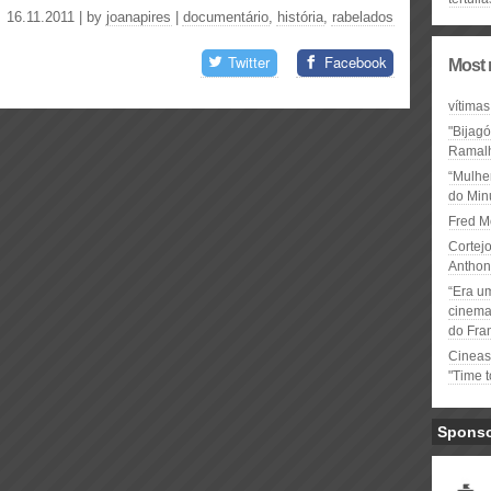
16.11.2011 | by
joanapires
|
documentário
,
história
,
rabelados
Twitter
Facebook
Most 
vítimas
"Bijag
Ramal
“Mulhe
do Minu
Fred M
Cortejo
Anthon
“Era u
cinema 
do Fra
Cineas
"Time 
Spons