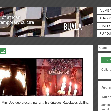
I'LL VISI
 of african
AFROS
temporary culture
STAGES
RUY DU
BEZ
DÁ F
Cultura
Archi
Auth
Mini Doc que procura narrar a história dos Rabelados da Ilha
admini
arimil