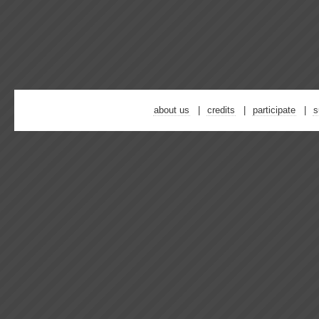
about us
credits
participate
s