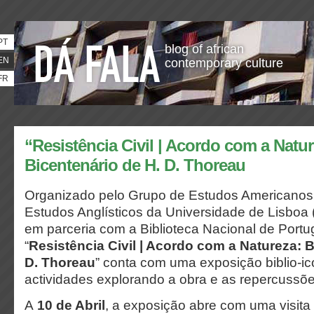
PT
blog of african
EN
contemporary culture
FR
“Resistência Civil | Acordo com a Natur
Bicentenário de H. D. Thoreau
Organizado pelo Grupo de Estudos Americanos 
Estudos Anglísticos da Universidade de Lisbo
em parceria com a Biblioteca Nacional de Portu
“
Resistência Civil | Acordo com a Natureza: B
D. Thoreau
” conta com uma exposição biblio-ic
actividades explorando a obra e as repercussõe
A
10 de Abril
, a exposição abre com uma visit