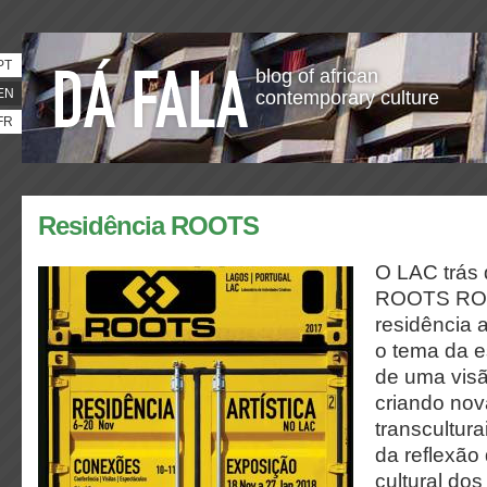
PT
blog of african
EN
contemporary culture
FR
Residência ROOTS
O LAC trás 
ROOTS RO
residência a
o tema da e
de uma vis
criando nov
transcultura
da reflexão
cultural dos