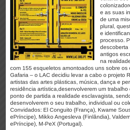
colonizador
e as suas i
de uma mis
plural, que
e identific
processo. P
descoberta 
antigos esc
na realidade
com 155 esqueletos amontoados uns sobre os o
Gafaria – o LAC decidiu levar a cabo o projet
artistas das artes plásticas, música, dança e p
residência artística,desenvolverem um trabalh
ponto de partida a realidade esclavagista, sendo
desenvolverem o seu trabalho, individual ou col
Convidados: El Conguito (França), Kwame Sou
ePríncipe), Mikko Angesleva (Finlândia), Valde
ePríncipe), M-PeX (Portugal).