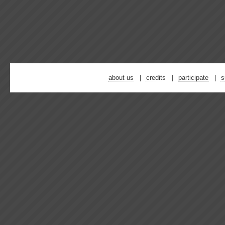
about us
credits
participate
s