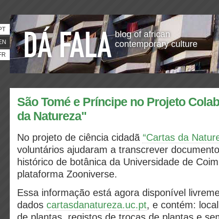
PT
blog of african
EN
contemporary culture
FR
São Tomé e Príncipe no Projeto Colab
da Natureza"
No projeto de ciência cidadã
“Cartas da Natur
voluntários ajudaram a transcrever documento
histórico de botânica da Universidade de Coimb
plataforma Zooniverse.
Essa informação está agora disponível livrem
dados
cartasdanatureza.uc.pt
, e contém: local
de plantas, registos de trocas de plantas e s