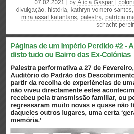
07.02.2021 | by
Alícia Gaspar
|
colon
divulgação
,
história
,
kathryn vomero santos
mira assaf kafantaris
,
palestra
,
patrícia m
schacht perei
Páginas de um Império Perdido #2 - A
disto tudo ou Bairro das Ex-Colónias
Palestra performativa a 27 de Fevereiro,
Auditório do Padrão dos Descobrimento
partir da recolha de experiências de u
não viveu directamente estes acontecim
recebeu pela transmissão familiar, ou 
regressaram muito novas e quase não 
daqueles outros lugares, uma certa ‘ge
memória.’