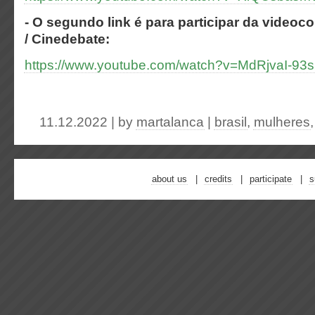
- O segundo link é para participar da videoc
/ Cinedebate:
https://www.youtube.com/watch?v=MdRjvaI-93s
11.12.2022 | by
martalanca
|
brasil
,
mulheres
about us
credits
participate
s