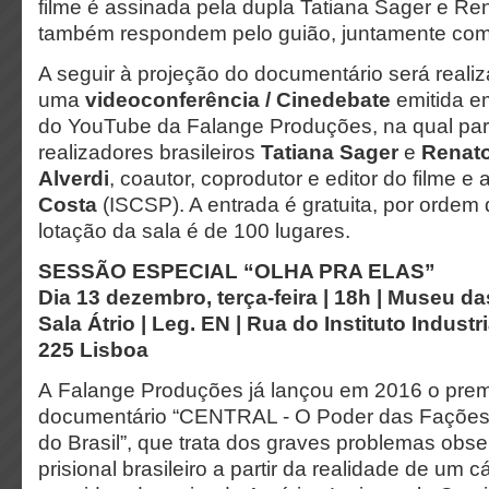
filme é assinada pela dupla Tatiana Sager e Re
também respondem pelo guião, juntamente com 
A seguir à projeção do documentário será reali
uma
videoconferência / Cinedebate
emitida e
do YouTube da Falange Produções, na qual part
realizadores brasileiros
Tatiana Sager
e
Renato
Alverdi
, coautor, coprodutor e editor do filme e 
Costa
(ISCSP). A entrada é gratuita, por ordem
lotação da sala é de 100 lugares.
SESSÃO ESPECIAL “OLHA PRA ELAS”
Dia 13 dezembro, terça-feira | 18h | Museu 
Sala Átrio | Leg. EN |
Rua do Instituto Industri
225 Lisboa
A Falange Produções já lançou em 2016 o pre
documentário “CENTRAL - O Poder das Fações 
do Brasil”, que trata dos graves problemas obs
prisional brasileiro a partir da realidade de um c