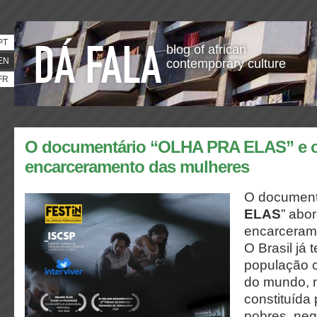
PT
blog of african
EN
contemporary culture
FR
O documentário “OLHA PRA ELAS” e 
encarceramento das mulheres
O documentá
ELAS
” abo
encarceram
O Brasil já 
população c
do mundo, n
constituída
pobres, neg