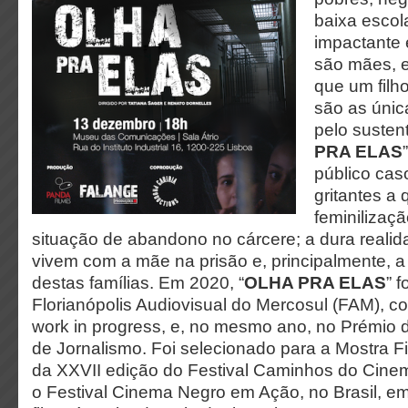
baixa escol
impactante 
são mães, 
que um filh
são
as únic
pelo sustent
PRA ELAS
público cas
gritantes a
feminilizaç
situação de abandono no cárcere; a dura realid
vivem com a mãe na prisão e, principalmente, a
destas famílias. Em 2020, “
OLHA PRA ELAS
” 
Florianópolis Audiovisual do Mercosul (FAM), c
work in progress, e, no mesmo ano, no Prémio 
de Jornalismo. Foi selecionado para a Mostra F
da XXVII edição do Festival Caminhos do Cin
o Festival Cinema Negro em Ação, no Brasil, em