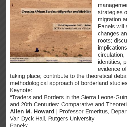
managemen
strategies o
migration a
Panels will
changes and
roots; disc
implication
circulation,
identities; 
evidence of
taking place; contribute to the theoretical deb
methodological approach of borderland studies 
Keynote:
“Traders and Borders in the Sierra Leone-Gui
and 20th Centuries: Comparative and Theoretic
Allen M. Howard
| Professor Emeritus, Depart
Van Dyck Hall, Rutgers University
Panels: