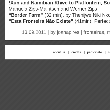
!Xun and Namibian Khwe to Platfontein, So
Manuela Zips-Mairitsch and Werner Zips
“Border Farm”
(32 min), by Thenijwe Niki Nko
“Esta Fronteira Não Existe”
(41min), Perfec
13.09.2011 | by
joanapires
|
fronteiras
,
m
about us
credits
participate
s