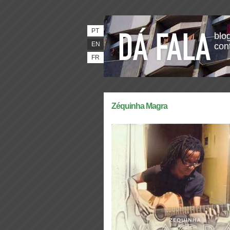
PT
blog
EN
con
FR
Zéquinha Magra