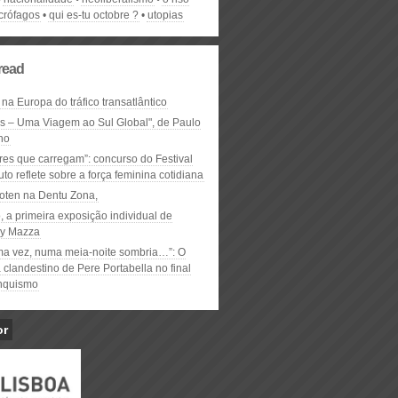
crófagos
qui es-tu octobre ?
utopias
read
 na Europa do tráfico transatlântico
ós – Uma Viagem ao Sul Global", de Paulo
ho
res que carregam”: concurso do Festival
to reflete sobre a força feminina cotidiana
oten na Dentu Zona,
, a primeira exposição individual de
y Mazza
ma vez, numa meia-noite sombria…”: O
clandestino de Pere Portabella no final
nquismo
or