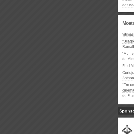
dos ne
Most 
vítimas
"Bijag
Ramal
“Mulhe
do Minu
Fred M
Cortejo
Anthon
“Era u
cinema 
do Fra
Spons