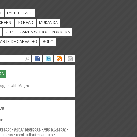
T
FACE TO FACE
CREEN
TO READ
MUKANDA
CITY
GAMES WITHOUT BORDERS
ARTE DE CARVALHO
BODY
RA
tagged with Magra
ve
or
strador
adrianabarbosa
Alícia Gaspar
desoares
camillediard
candela