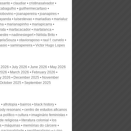
nasanto
claudiar
cristinasalvador
scabagulho
guilhermecartaxo
iobovino
joanapereira
joanapires
ayanda
luisestevao
mariadias
marialuz
ana
marianapinho
mariapicarra
rata
martacacador
martalanca
estre
nadinesiegert
Nélida Brito
gelaSouza
otavioraposo
raul f. curvelo
masio
samirapereira
Victor Hugo Lopes
 2026
July 2026
June 2026
May 2026
 2026
March 2026
February 2026
y 2026
December 2025
November
October 2025
September 2025
o
afrotopia
bairros
black history
ody resonanc
centro de estudos aficanos
a político
cultura
imaginário feministas
de religiosa
literatura colonial
los
s
máquinas
memórias do cárcere
nacionalidade
neoliberalismo
o riso