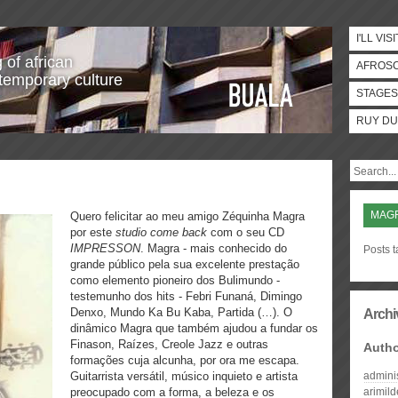
I'LL VISI
 of african
AFROS
temporary culture
STAGES
RUY DU
MAG
Quero felicitar ao meu amigo Zéquinha Magra
por este
studio come back
com o seu CD
IMPRESSON
. Magra - mais conhecido do
Posts 
grande público pela sua excelente prestação
como elemento pioneiro dos Bulimundo -
testemunho dos hits - Febri Funaná, Dimingo
Denxo, Mundo Ka Bu Kaba, Partida (…). O
Archi
dinâmico Magra que também ajudou a fundar os
Finason, Raízes, Creole Jazz e outras
Auth
formações cuja alcunha, por ora me escapa.
Guitarrista versátil, músico inquieto e artista
admini
preocupado com a forma, a beleza e os
arimil