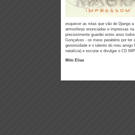
esquecer as rotas que vão de Django a 
atmosferas enunciadas e impressas na
preciosimente guardei estes anos todos
Gonçalves - os meus parabéns por ter 
genorisidade e o talento do meu amigo 
natalícia) e escutar e divulgar o CD I
Mito Elias