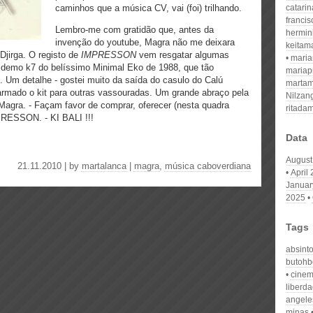
caminhos que a música CV, vai (foi) trilhando.
catari
franci
Lembro-me com gratidão que, antes da
hermin
invenção do youtube, Magra não me deixara
keitam
Djirga. O registo de
IMPRESSON
vem resgatar algumas
mari
 demo k7 do belíssimo Minimal Eko de 1988, que tão
mariap
. Um detalhe - gostei muito da saída do casulo do Calú
martam
armado o kit para outras vassouradas. Um grande abraço pela
Nilzan
Magra. - Façam favor de comprar, oferecer (nesta quadra
ritada
MPRESSON. - KI BALI !!!
Data
August
21.11.2010 | by
martalanca
|
magra
,
música caboverdiana
April
Januar
2025
Tags
absint
butohb
cinem
liberda
angele
minas