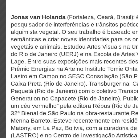
Jonas van Holanda
(Fortaleza, Ceará, Brasil): é
pesquisador de interferências e trânsitos poéti
alquimista vegetal. O seu trabalho é baseado e
semânticas e criar novas identidades para os o
vegetais e animais. Estudou Artes Visuais na U
do Rio de Janeiro (UERJ) e na Escola de Artes
Lage. Entre suas exposições mais recentes des
Prêmio Energias na Arte no Instituto Tomie Oht
Lastro em Campo no SESC Consolação (São Pa
Caixa Preta (Rio de Janeiro), Transburger na C
Paquetá (Rio de Janeiro) com o coletivo Trans
Generation no Capacete (Rio de Janeiro). Publ
um céu vermelho” pela editora Rébus (Rio de Ja
32ª Bienal de São Paulo na obra-restaurante R
Menna Barreto. Esteve recentemente em resid
Matony, em La Paz, Bolívia, com a curadoria d
(LASTRO) e no Centro de Investigação Artísti