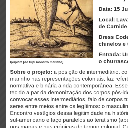
Data: 15 Ju
Local: Lav
de Carnide
Dress Code
chinelos e 
Entrada: U
o churrasc
Ipupiara [do tupi monstro marinho]
Sobre o projeto:
a posição de intermediário, c
marinho nas representações coloniais, faz referê
normativa e binária ainda contemporânea. Esse
tecido a par da demonização dos corpos pós-ide
convocar esses intermediários, falo de corpos t
seres entre meios entre os legítimos: o masculin
Encontro vestígios dessa legitimidade na históri
sul-americano e faço paralelos ao teratismo (ab
nos mapas e nas crónicas do tempo colonial. C