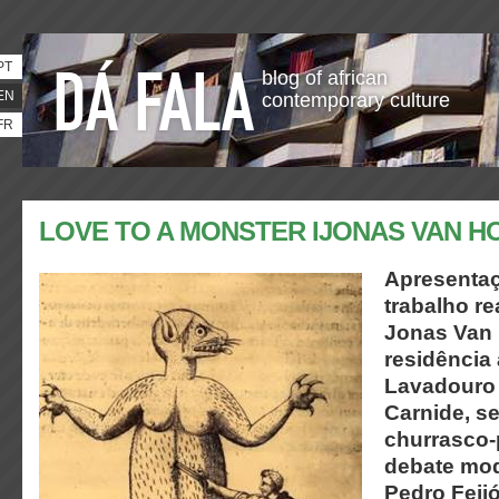
PT
blog of african
EN
contemporary culture
FR
LOVE TO A MONSTER IJONAS VAN 
Apresentaç
trabalho re
Jonas Van 
residência 
Lavadouro 
Carnide, s
churrasco-
debate mo
Pedro Feijó