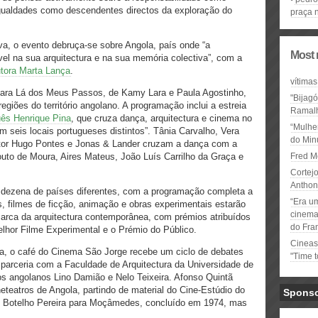
igualdades como descendentes directos da exploração do
praça 
va, o evento debruça-se sobre Angola, país onde “a
Most 
vel na sua arquitectura e na sua memória colectiva”, com a
dutora Marta Lança
.
vítimas
Para Lá dos Meus Passos, de Kamy Lara e Paula Agostinho,
"Bijag
regiões do território angolano. A programação inclui a estreia
Ramal
uês Henrique Pina
, que cruza dança, arquitectura e cinema no
“Mulhe
em seis locais portugueses distintos”. Tânia Carvalho, Vera
do Minu
ictor Hugo Pontes e Jonas & Lander cruzam a dança com a
outo de Moura, Aires Mateus, João Luís Carrilho da Graça e
Fred M
Cortejo
Anthon
 dezena de países diferentes, com a programação completa a
“Era u
 filmes de ficção, animação e obras experimentais estarão
cinema 
arca da arquitectura contemporânea, com prémios atribuídos
do Fra
lhor Filme Experimental e o Prémio do Público.
Cineas
a, o café do Cinema São Jorge recebe um ciclo de debates
"Time 
m parceria com a Faculdade de Arquitectura da Universidade de
os angolanos Lino Damião e Nelo Teixeira. Afonso Quintã
eteatros de Angola, partindo de material do Cine-Estúdio do
Spons
é Botelho Pereira para Moçâmedes, concluído em 1974, mas