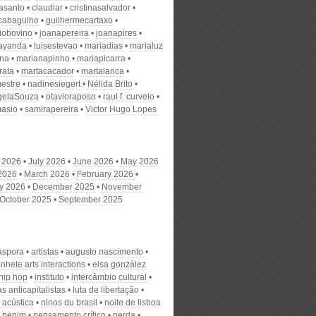
nasanto
claudiar
cristinasalvador
scabagulho
guilhermecartaxo
iobovino
joanapereira
joanapires
ayanda
luisestevao
mariadias
marialuz
ana
marianapinho
mariapicarra
rata
martacacador
martalanca
estre
nadinesiegert
Nélida Brito
gelaSouza
otavioraposo
raul f. curvelo
masio
samirapereira
Victor Hugo Lopes
 2026
July 2026
June 2026
May 2026
 2026
March 2026
February 2026
y 2026
December 2025
November
October 2025
September 2025
iaspora
artistas
augusto nascimento
hete arts interactions
elsa gonzález
hip hop
instituto
intercâmbio cultural
s anticapitalistas
luta de libertação
 acústica
ninos du brasil
noite de lisboa
 penim
pensamento crítico
perda