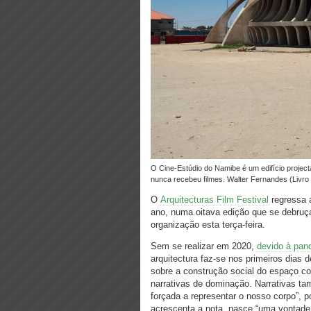
O Cine-Estúdio do Namibe é um edifício projectado pelo arquitecto José Botelho Pereira para Moçâmedes, mas que
nunca recebeu filmes. Walter Fernandes (Livro
O
Arquitecturas Film Festival
regressa
ano, numa oitava edição que se debruça
organização esta terça-feira.
Sem se realizar em 2020,
devido à pan
arquitectura faz-se nos primeiros dia
sobre a construção social do espaço co
narrativas de dominação. Narrativas ta
forçada a representar o nosso corpo”, po
acrescenta a nota, nasce “uma vontade