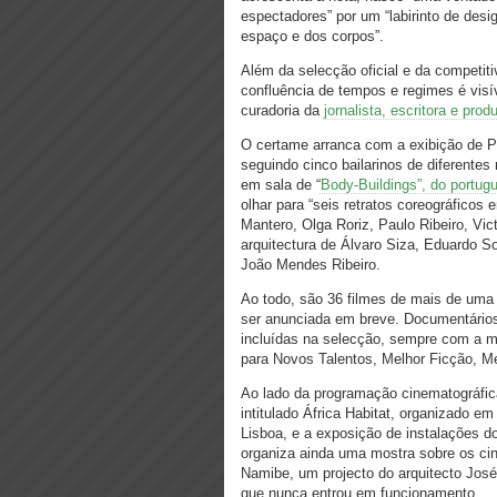
espectadores” por um “labirinto de des
espaço e dos corpos”.
Além da selecção oficial e da competiti
confluência de tempos e regimes é visí
curadoria da
jornalista, escritora e pro
O certame arranca com a exibição de 
seguindo cinco bailarinos de diferentes 
em sala de “
Body-Buildings”, do portug
olhar para “seis retratos coreográficos 
Mantero, Olga Roriz, Paulo Ribeiro, V
arquitectura de Álvaro Siza, Eduardo S
João Mendes Ribeiro.
Ao todo, são 36 filmes de mais de uma
ser anunciada em breve. Documentários,
incluídas na selecção, sempre com a m
para Novos Talentos, Melhor Ficção, Me
Ao lado da programação cinematográfic
intitulado África Habitat, organizado e
Lisboa, e a exposição de instalações d
organiza ainda uma mostra sobre os cin
Namibe, um projecto do arquitecto Jos
que nunca entrou em funcionamento.