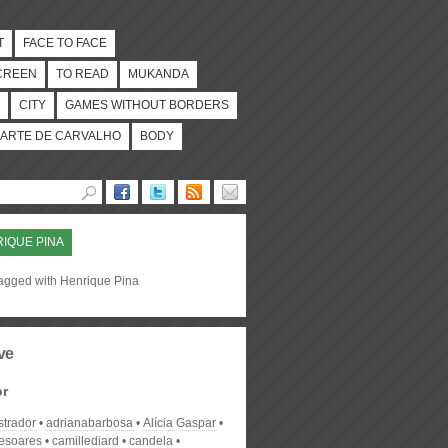
T
FACE TO FACE
CREEN
TO READ
MUKANDA
CITY
GAMES WITHOUT BORDERS
ARTE DE CARVALHO
BODY
IQUE PINA
tagged with Henrique Pina
ve
or
strador
adrianabarbosa
Alícia Gaspar
desoares
camillediard
candela