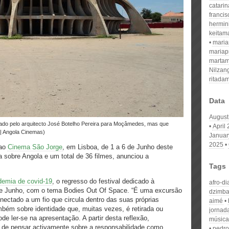
catari
franci
hermin
keitam
mari
mariap
martam
Nilzan
ritada
Data
August
April
 | Angola Cinemas)
Januar
2025
 ao
Cinema São Jorge
, em Lisboa, de 1 a 6 de Junho deste
 sobre Angola e um total de 36 filmes, anunciou a
Tags
demia de covid-19
, o regresso do festival dedicado à
afro-d
s de Junho, com o tema Bodies Out Of Space. “É uma excursão
dzimban
nectado a um fio que circula dentro das suas próprias
aimé
mbém sobre identidade que, muitas vezes, é retirada ou
jornada
de ler-se na apresentação. A partir desta reflexão,
música
 de pensar activamente sobre a responsabilidade como
pedro