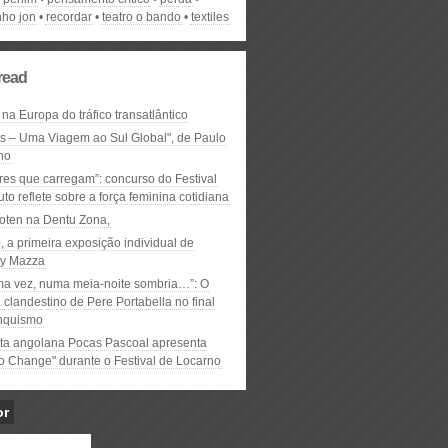
nho jon
recordar
teatro o bando
textiles
read
 na Europa do tráfico transatlântico
ós – Uma Viagem ao Sul Global", de Paulo
ho
res que carregam”: concurso do Festival
to reflete sobre a força feminina cotidiana
oten na Dentu Zona,
, a primeira exposição individual de
y Mazza
ma vez, numa meia-noite sombria…”: O
clandestino de Pere Portabella no final
nquismo
ta angolana Pocas Pascoal apresenta
to Change" durante o Festival de Locarno
or