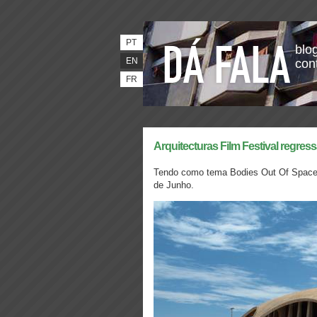
PT
blog
EN
con
FR
Arquitecturas Film Festival regre
Tendo como tema Bodies Out Of Space, o
de Junho.