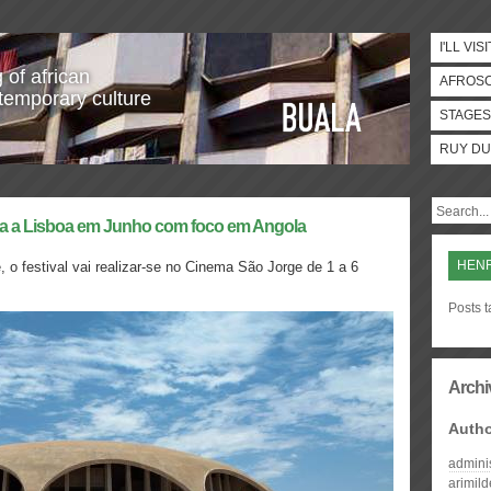
I'LL VISI
 of african
AFROS
temporary culture
STAGES
RUY DU
ssa a Lisboa em Junho com foco em Angola
HENR
 festival vai realizar-se no Cinema São Jorge de 1 a 6
Posts 
Archi
Auth
admini
arimil