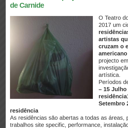
de Carnide
O Teatro do
2017 um ci
residência
artistas q
cruzam o e
american
projecto em
investigaçã
artística.
Períodos de
– 15 Julho
residência
Setembro 2
residência
As residências são abertas a todas as áreas, p
trabalhos site specific, performance, instalaçã