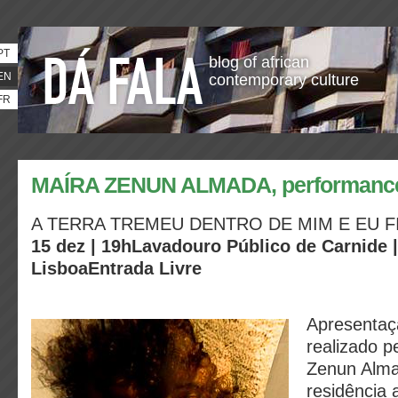
PT
blog of african
EN
contemporary culture
FR
MAÍRA ZENUN ALMADA, performanc
A TERRA TREMEU DENTRO DE MIM E EU F
15 dez | 19h
Lavadouro Público de Carnide |
Lisboa
Entrada Livre
Apresentaçã
realizado p
Zenun Alma
residência a