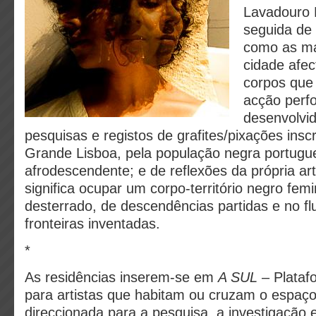
Lavadouro 
seguida de
como as m
cidade afec
corpos que 
acção perfo
desenvolvid
pesquisas e registos de grafites/pixações insc
Grande Lisboa, pela população negra portugu
afrodescendente; e de reflexões da própria art
significa ocupar um corpo-território negro femi
desterrado, de descendências partidas e no fl
fronteiras inventadas.
*
As residências inserem-se em
A SUL
– Plataf
para artistas que habitam ou cruzam o espaço
direccionada para a pesquisa, a investigação