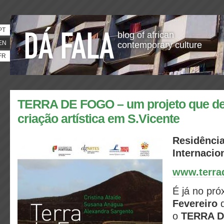
PT
blog of african
EN
contemporary culture
FR
TERRA DE FOGO – um projeto que de
criação artística em S.Vicente
Residência
Internacio
www.terra
É já no pró
Fevereiro
q
o
TERRA D