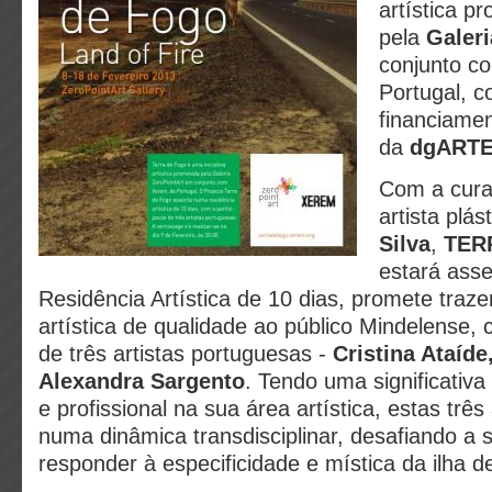
artística p
pela
Galeri
conjunto c
Portugal, 
financiamen
da
dgART
Com a cura
artista plás
Silva
,
TER
estará ass
Residência Artística de 10 dias, promete traze
artística de qualidade ao público Mindelense, 
de três artistas portuguesas -
Cristina Ataíd
Alexandra Sargento
. Tendo uma significativa
e profissional na sua área artística, estas três
numa dinâmica transdisciplinar, desafiando a s
responder à especificidade e mística da ilha d