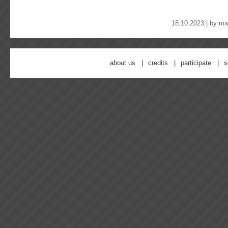
18.10.2023 | by
ma
about us
credits
participate
s