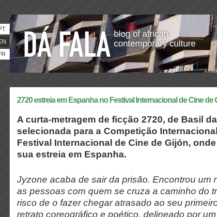
PT
blog of african
EN
contemporary culture
FR
2720 estreia em Espanha no Festival Internacional de Cine de 
A curta-metragem de ficção 2720, de Basil d
selecionada para a Competição Internacional
Festival Internacional de Cine de Gijón, onde
sua
estreia
em Espanha.
Jyzone acaba de sair da prisão. Encontrou um
as pessoas com quem se cruza a caminho do tr
risco de o fazer chegar atrasado ao seu primeir
retrato coreográfico e poético, delineado por um