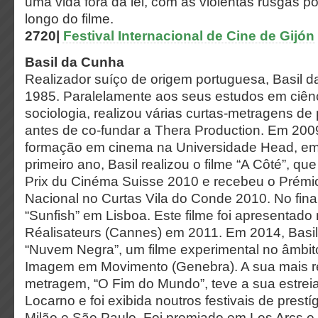
uma vida fora da lei, com as violentas rusgas p
longo do filme.
2720|
Festival Internacional de Cine de Gijón
Basil da Cunha
Realizador suíço de origem portuguesa, Basil
1985. Paralelamente aos seus estudos em ciênci
sociologia, realizou várias curtas-metragens de
antes de co-fundar a Thera Production. Em 2009
formação em cinema na Universidade Head, e
primeiro ano, Basil realizou o filme “A Côté”, q
Prix du Cinéma Suisse 2010 e recebeu o Prémi
Nacional no Curtas Vila do Conde 2010. No final
“Sunfish” em Lisboa. Este filme foi apresentado
Réalisateurs (Cannes) em 2011. Em 2014, Basil
“Nuvem Negra”, um filme experimental no âmbit
Imagem em Movimento (Genebra). A sua mais r
metragem, “O Fim do Mundo”, teve a sua estrei
Locarno e foi exibida noutros festivais de prest
Milão e São Paulo. Foi premiado em Les Arcs e 