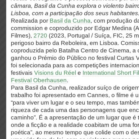
câmara, Basil da Cunha explora o violento bairr
Lisboa, com a participação dos seus habitantes
Realizada por
Basil da Cunha
, com produção da 
commission e coproduzido por Edgar Medina (A
Filmes),
2720
(2023, Portugal / Suíça, FIC, 25 m
perigoso bairro da Reboleira, em Lisboa. Comi
coproduzida pelo Batalha Centro de Cinema, a
ganhou o Prémio do Público no festival Curtas 
foi selecionada para as competições internacio
festivais
Visions du Réel
e
International Short Fi
Festival Oberhausen
.
Para Basil da Cunha, realizador suíço de orige
trabalho foi apresentado em Cannes, o filme é
“para viver um lugar e o seu tempo, mas també
riqueza de cada uma das personagens que en
caminho”. É a apresentação de um lugar que é 
onde a ficção e a realidade coabitam de uma f
poética”, ao mesmo tempo que colide com o des