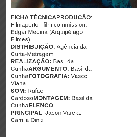
FICHA TÉCNICA
PRODUÇÃO
:
Filmaporto - film commission,
Edgar Medina (Arquipélago
Filmes)
DISTRIBUIÇÃO:
Agência da
Curta-Metragem
REALIZAÇÃO:
Basil da
Cunha
ARGUMENTO:
Basil da
Cunha
FOTOGRAFIA:
Vasco
Viana
SOM:
Rafael
Cardoso
MONTAGEM:
Basil da
Cunha
ELENCO
PRINCIPAL
: Jason Varela,
Camila Diniz