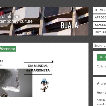
I'LL VISI
 of african
AFROS
temporary culture
STAGES
RUY DU
Marioneta
DÁ F
Cultura
Archi
Auth
admini
arimil