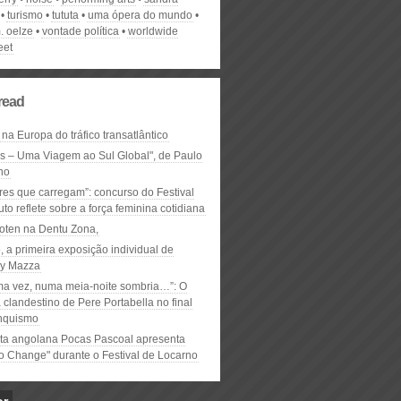
turismo
tututa
uma ópera do mundo
. oelze
vontade política
worldwide
eet
read
 na Europa do tráfico transatlântico
ós – Uma Viagem ao Sul Global", de Paulo
ho
res que carregam”: concurso do Festival
to reflete sobre a força feminina cotidiana
oten na Dentu Zona,
, a primeira exposição individual de
y Mazza
ma vez, numa meia-noite sombria…”: O
clandestino de Pere Portabella no final
nquismo
ta angolana Pocas Pascoal apresenta
to Change" durante o Festival de Locarno