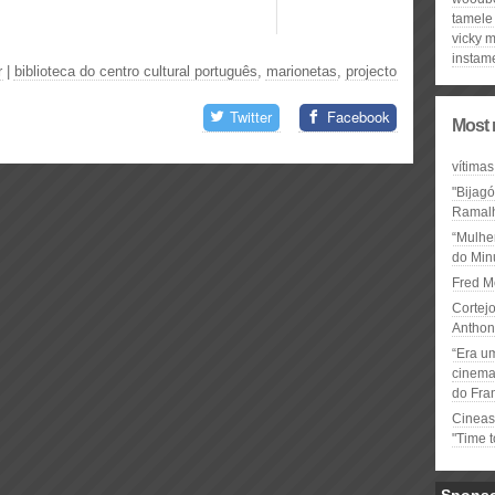
tamele
vicky m
instam
r
|
biblioteca do centro cultural português
,
marionetas
,
projecto
Twitter
Facebook
Most 
vítimas
"Bijag
Ramal
“Mulhe
do Minu
Fred M
Cortejo
Anthon
“Era u
cinema 
do Fra
Cineas
"Time 