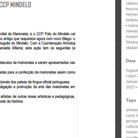
catari
franci
hermin
keitam
mari
mariap
martam
Nilzan
ritada
Data
August
April
Januar
2025
Tags
artista
curso l
george
cultura
nelson 
woodbe