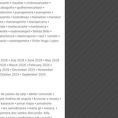
nasanto
claudiar
cristinasalvador
scabagulho
guilhermecartaxo
iobovino
joanapereira
joanapires
ayanda
luisestevao
mariadias
marialuz
ana
marianapinho
mariapicarra
rata
martacacador
martalanca
estre
nadinesiegert
Nélida Brito
gelaSouza
otavioraposo
raul f. curvelo
masio
samirapereira
Victor Hugo Lopes
 2026
July 2026
June 2026
May 2026
 2026
March 2026
February 2026
y 2026
December 2025
November
October 2025
September 2025
s de países da cplp
atelier concorde
ivre história de angola
ficcionar o museu
 kararachi
jornal mapa
jornalismo
l
les samothraces
maria gil
música.
pereira dos santos discussão: billy
rry
noise
performing arts
sandra