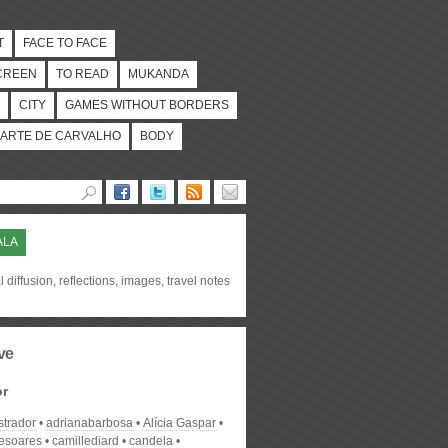
T
FACE TO FACE
CREEN
TO READ
MUKANDA
CITY
GAMES WITHOUT BORDERS
ARTE DE CARVALHO
BODY
ALA
l diffusion, reflections, images, travel notes
ve
or
strador
adrianabarbosa
Alícia Gaspar
desoares
camillediard
candela