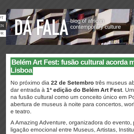
PT
blog of african
EN
contemporary culture
FR
Belém Art Fest: fusão cultural acorda
Lisboa
No próximo dia
22 de Setembro
três museus ab
dar entrada à
1ª edição do Belém Art Fest
. Um
na fusão cultural como um conceito único em Po
abertura de museus à noite para concertos, wo
e teatro.
A Amazing Adventure, organizadora do evento, 
ligação emocional entre Museus, Artistas, Instit